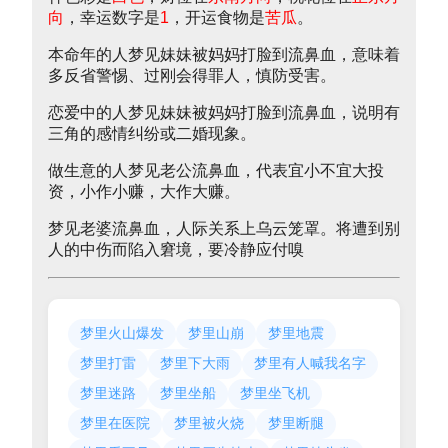
向
，幸运数字是
1
，开运食物是
苦瓜
。
本命年的人梦见妹妹被妈妈打脸到流鼻血，意味着
多反省警惕、过刚会得罪人，慎防受害。
恋爱中的人梦见妹妹被妈妈打脸到流鼻血，说明有
三角的感情纠纷或二婚现象。
做生意的人梦见老公流鼻血，代表宜小不宜大投
资，小作小赚，大作大赚。
梦见老婆流鼻血，人际关系上乌云笼罩。将遭到别
人的中伤而陷入窘境，要冷静应付嗅
梦里火山爆发
梦里山崩
梦里地震
梦里打雷
梦里下大雨
梦里有人喊我名字
梦里迷路
梦里坐船
梦里坐飞机
梦里在医院
梦里被火烧
梦里断腿