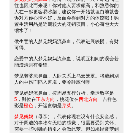
往也因此而来呢！你对他人要求颇高，和熟悉你的
人在一起更容易吵架，建议你一开始就坦白地就告
诉对方你心情不好，反而会得到对方的体谅哦！购
置生活用品是近期较大的花销项目，小心荷包大大
缩水了！
做生意的人梦见妈妈流鼻血，代表进展较慢，有财
可得。
恋爱中的人梦见妈妈流鼻血，说明互相间的误会若
能澄清则有希望。
梦见老婆流鼻血，人际关系上乌云笼罩。将遭到别
人的中伤而陷入窘境，要冷静应付嗅
梦见妈妈流鼻血，按周易五行分析，幸运数字是
5
，财位在
正东方向
，桃花位在
西北方向
，吉祥色
彩是
橙色
，开运食物是
芹菜
。
梦见妈妈
（母亲），代表你现在没有什么安全感，
对于周遭的事物有无助的感觉，很需要受到关怀、
需要一些明确的指引才会做此梦。但如果经常梦到