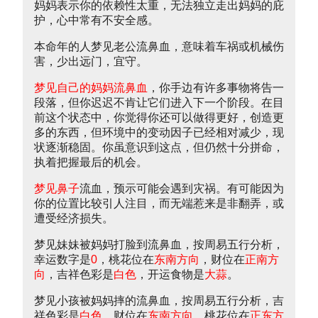
妈妈表示你的依赖性太重，无法独立走出妈妈的庇
护，心中常有不安全感。
本命年的人梦见老公流鼻血，意味着车祸或机械伤
害，少出远门，宜守。
梦见自己的妈妈流鼻血
，你手边有许多事物将告一
段落，但你迟迟不肯让它们进入下一个阶段。在目
前这个状态中，你觉得你还可以做得更好，创造更
多的东西，但环境中的变动因子已经相对减少，现
状逐渐稳固。你虽意识到这点，但仍然十分拼命，
执着把握最后的机会。
梦见鼻子
流血，预示可能会遇到灾祸。有可能因为
你的位置比较引人注目，而无端惹来是非翻弄，或
遭受经济损失。
梦见妹妹被妈妈打脸到流鼻血，按周易五行分析，
幸运数字是
0
，桃花位在
东南方向
，财位在
正南方
向
，吉祥色彩是
白色
，开运食物是
大蒜
。
梦见小孩被妈妈摔的流鼻血，按周易五行分析，吉
祥色彩是
白色
，财位在
东南方向
，桃花位在
正东方