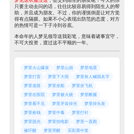
梦见送衣服没送
，会交到陌生的朋友呢！今天的你
只要主动去问的话，往往比较容易得到陌生人的帮
助，并且成为朋友。不过，你的谨慎倒是让对方觉
得有点隔膜。如果不小心表现出防范的态度，对方
的热情可是一下子冷到谷底。
本命年的人梦见领导送我彩笔，意味着诸事宜守，
不可大投资，渡过这不平顺的一年。
梦里火山爆发
梦里山崩
梦里地震
梦里打雷
梦里下大雨
梦里有人喊我名字
梦里迷路
梦里坐船
梦里坐飞机
梦里在医院
梦里被火烧
梦里断腿
梦里看不见
梦里牙齿掉光
梦里掉头发
梦里捡钱
梦里中毒
梦里打针
梦里脱光
梦里拍电影
梦里一直跑
被吓醒
梦里哭醒
买彩票中奖