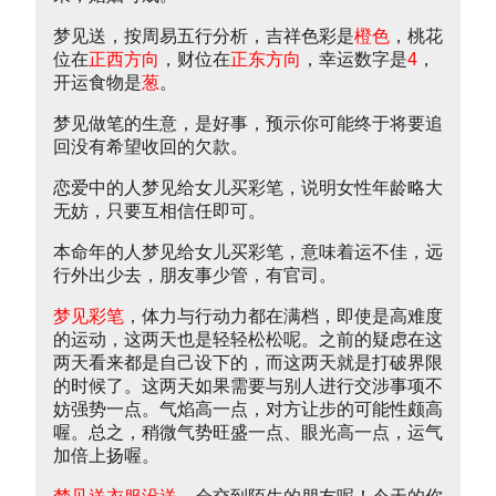
梦见送，按周易五行分析，吉祥色彩是
橙色
，桃花
位在
正西方向
，财位在
正东方向
，幸运数字是
4
，
开运食物是
葱
。
梦见做笔的生意，是好事，预示你可能终于将要追
回没有希望收回的欠款。
恋爱中的人梦见给女儿买彩笔，说明女性年龄略大
无妨，只要互相信任即可。
本命年的人梦见给女儿买彩笔，意味着运不佳，远
行外出少去，朋友事少管，有官司。
梦见彩笔
，体力与行动力都在满档，即使是高难度
的运动，这两天也是轻轻松松呢。之前的疑虑在这
两天看来都是自己设下的，而这两天就是打破界限
的时候了。这两天如果需要与别人进行交涉事项不
妨强势一点。气焰高一点，对方让步的可能性颇高
喔。总之，稍微气势旺盛一点、眼光高一点，运气
加倍上扬喔。