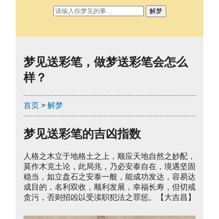
解梦
梦见送彩笔，做梦送彩笔会怎么
样？
首页
>
解梦
梦见送彩笔的吉凶指数
人格之木立于地格土之上，顺应天地自然之妙配，
莫作木克土论，此局兆，乃必安泰自在，境遇坚固
稳当，如立盘石之安泰一般，能成功发达，容易达
成目的，名利双收，顺利发展，幸福长寿，但切戒
贪污，否则招凶以受渎职犯法之罪惩。【大吉昌】