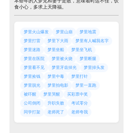
本命年的人梦见和妻子走散，意味着时运不佳，饮
食小心，多求上天降福。
梦里火山爆发
梦里山崩
梦里地震
梦里打雷
梦里下大雨
梦里有人喊我名字
梦里迷路
梦里坐船
梦里坐飞机
梦里在医院
梦里被火烧
梦里断腿
梦里看不见
梦里牙齿掉光
梦里掉头发
梦里捡钱
梦里中毒
梦里打针
梦里脱光
梦里拍电影
梦里一直跑
被吓醒
梦里哭醒
买彩票中奖
公司倒闭
升职失败
考试零分
同学打架
老师死了
老师夸我