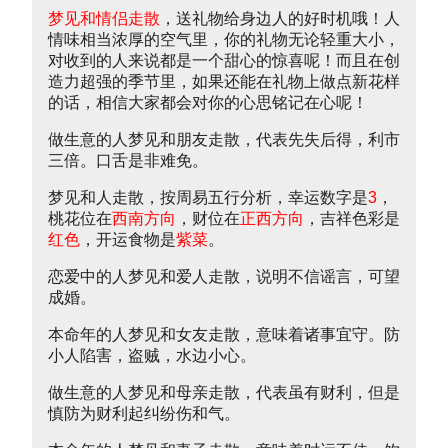
梦见和情侣走散
，送礼物给身边人的好时机哦！人
情味相当浓厚的空气里，你的礼物无论轻重大小，
对收到的人来说都是一个甜心的惊喜呢！而且在创
造力超强的季节里，如果还能在礼物上做点新花样
的话，相信大家都会对你的心思铭记在心呢！
做生意的人梦见和朋友走散，代表先失后得，利市
三倍。口舌是非难免。
梦见和人走散，按周易五行分析，幸运数字是
3
，
桃花位在
西南方向
，财位在
正西方向
，吉祥色彩是
红色
，开运食物是
紫菜
。
恋爱中的人梦见和爱人走散，说明不信谣言，可望
成婚。
本命年的人梦见和女友走散，意味着诸事宜守。防
小人陷害，盗贼，水边小心。
做生意的人梦见和母亲走散，代表虽有财利，但是
慎防为财利起纠纷伤和气。