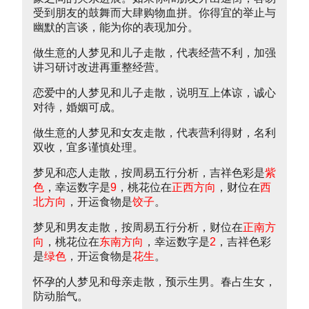
受到朋友的鼓舞而大肆购物血拼。你得宜的举止与
幽默的言谈，能为你的表现加分。
做生意的人梦见和儿子走散，代表经营不利，加强
讲习研讨改进再重整经营。
恋爱中的人梦见和儿子走散，说明互上体谅，诚心
对待，婚姻可成。
做生意的人梦见和女友走散，代表营利得财，名利
双收，宜多谨慎处理。
梦见和恋人走散，按周易五行分析，吉祥色彩是
紫
色
，幸运数字是
9
，桃花位在
正西方向
，财位在
西
北方向
，开运食物是
饺子
。
梦见和男友走散，按周易五行分析，财位在
正南方
向
，桃花位在
东南方向
，幸运数字是
2
，吉祥色彩
是
绿色
，开运食物是
花生
。
怀孕的人梦见和母亲走散，预示生男。春占生女，
防动胎气。