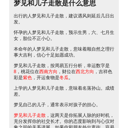
梦见和儿子走散是什么意思
出行的人梦见和儿子走散，建议遇风则延后几日出
发。
怀孕的人梦见和儿子走散，预示生男，六、七月生
女，胎位不正小心。
本命年的人梦见和儿子走散，意味着顺自然之理行
事大吉利，信心十足如愿成功。
梦见和儿子走散，按周易五行分析，幸运数字是
8
，桃花位在
西南方向
，财位在
西北方向
，吉祥色
彩是
紫色
，开运食物是
冬瓜
。
上学的人梦见和儿子走散，意味着名落孙山。成绩
差。
梦见自己的儿子，通常表示对孩子的担心。
梦见和儿子走散
，这两天是你拓展人脉的好时机，
充分发挥你的社交长才。你的态度影响到与心仪对
象之间的关系进展。如果你和朋友外出逛街，容易