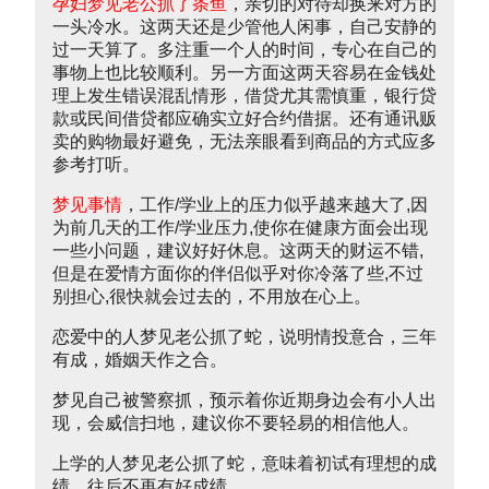
孕妇梦见老公抓了条鱼
，亲切的对待却换来对方的
一头冷水。这两天还是少管他人闲事，自己安静的
过一天算了。多注重一个人的时间，专心在自己的
事物上也比较顺利。另一方面这两天容易在金钱处
理上发生错误混乱情形，借贷尤其需慎重，银行贷
款或民间借贷都应确实立好合约借据。还有通讯贩
卖的购物最好避免，无法亲眼看到商品的方式应多
参考打听。
梦见事情
，工作/学业上的压力似乎越来越大了,因
为前几天的工作/学业压力,使你在健康方面会出现
一些小问题，建议好好休息。这两天的财运不错,
但是在爱情方面你的伴侣似乎对你冷落了些,不过
别担心,很快就会过去的，不用放在心上。
恋爱中的人梦见老公抓了蛇，说明情投意合，三年
有成，婚姻天作之合。
梦见自己被警察抓，预示着你近期身边会有小人出
现，会威信扫地，建议你不要轻易的相信他人。
上学的人梦见老公抓了蛇，意味着初试有理想的成
绩，往后不再有好成绩。