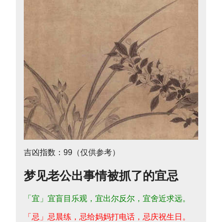
吉凶指数：99（仅供参考）
梦见老公出事情被抓了的宜忌
「宜」宜盲目乐观，宜出尔反尔，宜舍近求远。
「忌」忌晨练，忌给妈妈打电话，忌庆祝生日。