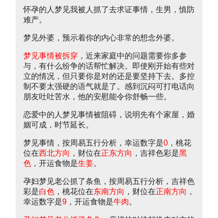
怀孕的人梦见我被人抓了去求证事情，生男，慎防
难产。
梦见外婆，预示着你的内心非常的想念外婆。
梦见事情被拆穿
，近来家庭中的问题需要你多参
与，有什么纷争的话帮忙解决。即使刚开始有些对
立的情况，但只要你是对的还是要坚持下去。多控
制不要太强硬的语气就是了。感到沉闷可打电话向
朋友吐吐苦水，他的安慰能令你舒畅一些。
恋爱中的人梦见事情被阻碍，说明先有个家屋，婚
姻可成，时节延长。
梦见事情，按周易五行分析，幸运数字是
0
，桃花
位在
西北方向
，财位在
正东方向
，吉祥色彩是
黑
色
，开运食物是
生姜
。
孕妇梦见老公抓了条鱼，按周易五行分析，吉祥色
彩是
白色
，桃花位在
东南方向
，财位在
正南方向
，
幸运数字是
9
，开运食物是
牛肉
。