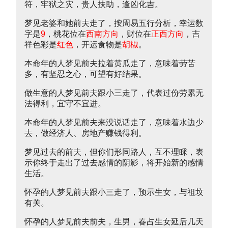
符，牢狱之灾，贵人扶助，逢凶化吉。
梦见老婆和她前夫走了，按周易五行分析，幸运数
字是
9
，桃花位在
西南方向
，财位在
正西方向
，吉
祥色彩是
红色
，开运食物是
胡椒
。
本命年的人梦见前夫拉着黄瓜走了，意味着劳苦
多，有坚忍之心，可望有好结果。
做生意的人梦见前夫跟小三走了，代表过份劳累无
法得利，宜守不宜进。
本命年的人梦见前夫来没说话走了，意味着水边少
去，做经济人、房地产赚钱得利。
梦见过去的前夫，但你们形同路人，互不理睬，表
示你终于走出了过去感情的阴影，将开始新的感情
生活。
怀孕的人梦见前夫跟小三走了，预示生女，与祖坟
有关。
怀孕的人梦见前夫前夫，生男，春占生女延后几天