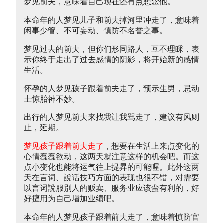
梦见前夫，意味着自己现在还有点想念他。
本命年的人梦见儿子和前夫掉河里冲走了，意味着
闲事少管、不可妄动、慎防不名誉之事。
梦见过去的前夫，但你们形同路人，互不理睬，表
示你终于走出了过去感情的阴影，将开始新的感情
生活。
怀孕的人梦见孩子跟着前夫走了，预示生男，忌动
土惊胎神不妙。
出行的人梦见前夫来找我让我骂走了，建议有风则
止，延期。
梦见孩子跟着前夫走了
，想要在生活上来点变化的
心情蠢蠢欲动，这两天就注意这样的机会吧。而这
点小变化也能将运气往上提昇的可能喔。此外这两
天在言词、說话技巧方面的表现也很不错，对需要
以言词說服別人的贩卖、服务业应该蛮有利的，好
好擅用为自己增加业绩吧。
本命年的人梦见孩子跟着前夫走了，意味着慎防官