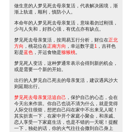
做生意的人梦见死去母亲复活，代表解决困境，渐
渐上轨道，顺利，慎防小人。
本命年的人梦见死去母亲复活，意味着勿过刚强，
少与人失和，好胜心强，有优点亦有缺点。
梦见死去母亲复活，按周易五行分析，财位在
正北
方向
，桃花位在
正南方向
，幸运数字是
1
，吉祥色
彩是
蓝色
，开运食物是
猕猴桃
。
梦见死人变活，这种梦通常表示会得到新的机会，
或是需要一个新的开始。
出行的人梦见自己死去的母亲复活，建议遇风沙大
则延期出行。
梦见死去母亲复活追自己
，保护自己的心态，会在
今天出来作祟。你自己也说不清为什么，就是觉得
人际交往很烦，想把自己闷在家中不出来见人呢！
其实折衷一下，在家中开个家庭小聚会，和亲戚、
恋人享受一下家庭生活，也是不错的一天呢！提醒
一下，独处的话，你的火气往往会撒到自己身上