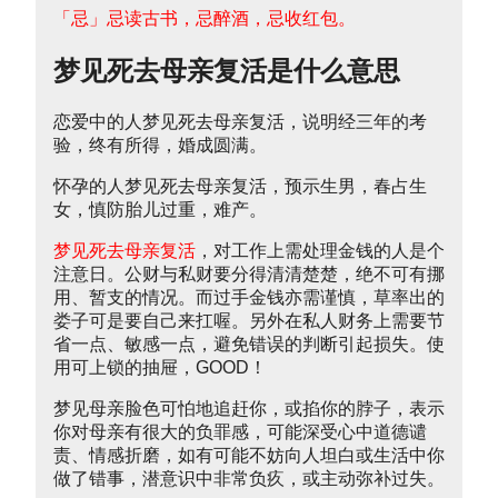
「忌」忌读古书，忌醉酒，忌收红包。
梦见死去母亲复活是什么意思
恋爱中的人梦见死去母亲复活，说明经三年的考
验，终有所得，婚成圆满。
怀孕的人梦见死去母亲复活，预示生男，春占生
女，慎防胎儿过重，难产。
梦见死去母亲复活
，对工作上需处理金钱的人是个
注意日。公财与私财要分得清清楚楚，绝不可有挪
用、暂支的情况。而过手金钱亦需谨慎，草率出的
娄子可是要自己来扛喔。另外在私人财务上需要节
省一点、敏感一点，避免错误的判断引起损失。使
用可上锁的抽屉，GOOD！
梦见母亲脸色可怕地追赶你，或掐你的脖子，表示
你对母亲有很大的负罪感，可能深受心中道德谴
责、情感折磨，如有可能不妨向人坦白或生活中你
做了错事，潜意识中非常负疚，或主动弥补过失。