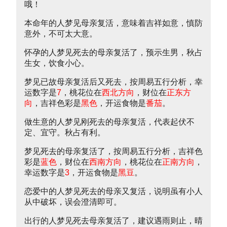
哦！
本命年的人梦见母亲复活，意味着吉祥如意，慎防
意外，不可太大意。
怀孕的人梦见死去的母亲复活了，预示生男，秋占
生女，饮食小心。
梦见已故母亲复活后又死去，按周易五行分析，幸
运数字是
7
，桃花位在
西北方向
，财位在
正东方
向
，吉祥色彩是
黑色
，开运食物是
番茄
。
做生意的人梦见刚死去的母亲复活，代表起伏不
定、宜守。秋占有利。
梦见死去的母亲复活了，按周易五行分析，吉祥色
彩是
蓝色
，财位在
西南方向
，桃花位在
正南方向
，
幸运数字是
3
，开运食物是
黑豆
。
恋爱中的人梦见死去的母亲又复活，说明虽有小人
从中破坏，误会澄清即可。
出行的人梦见死去母亲复活了，建议遇雨则止，晴