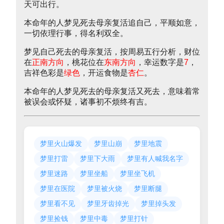
天可出行。
本命年的人梦见死去母亲复活追自己，平顺如意，
一切依理行事，得名利双全。
梦见自己死去的母亲复活，按周易五行分析，财位
在
正南方向
，桃花位在
东南方向
，幸运数字是
7
，
吉祥色彩是
绿色
，开运食物是
杏仁
。
本命年的人梦见死去的母亲复活又死去，意味着常
被误会或怀疑，诸事初不烦终有吉。
梦里火山爆发
梦里山崩
梦里地震
梦里打雷
梦里下大雨
梦里有人喊我名字
梦里迷路
梦里坐船
梦里坐飞机
梦里在医院
梦里被火烧
梦里断腿
梦里看不见
梦里牙齿掉光
梦里掉头发
梦里捡钱
梦里中毒
梦里打针