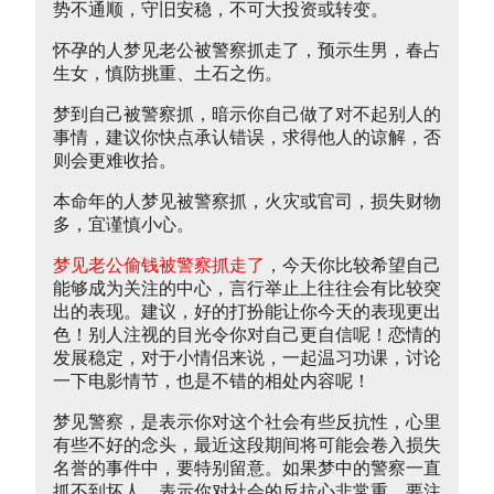
势不通顺，守旧安稳，不可大投资或转变。
怀孕的人梦见老公被警察抓走了，预示生男，春占
生女，慎防挑重、土石之伤。
梦到自己被警察抓，暗示你自己做了对不起别人的
事情，建议你快点承认错误，求得他人的谅解，否
则会更难收拾。
本命年的人梦见被警察抓，火灾或官司，损失财物
多，宜谨慎小心。
梦见老公偷钱被警察抓走了
，今天你比较希望自己
能够成为关注的中心，言行举止上往往会有比较突
出的表现。建议，好的打扮能让你今天的表现更出
色！别人注视的目光令你对自己更自信呢！恋情的
发展稳定，对于小情侣来说，一起温习功课，讨论
一下电影情节，也是不错的相处内容呢！
梦见警察，是表示你对这个社会有些反抗性，心里
有些不好的念头，最近这段期间将可能会卷入损失
名誉的事件中，要特别留意。如果梦中的警察一直
抓不到坏人，表示你对社会的反抗心非常重，要注