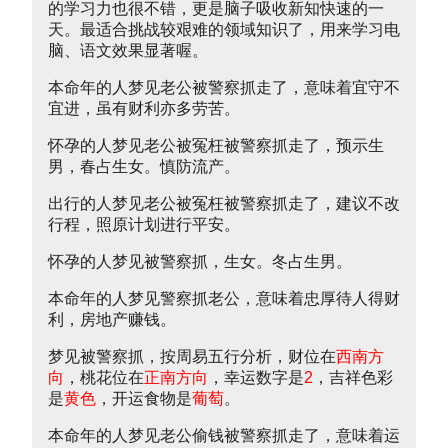
的学习力也很不错，更是脑子吸收新知快速的一
天。最适合挑战较艰难的领域知识了，用来学习电
脑、语文效果显著喔。
本命年的人梦见老公被警察抓走了，意味着宜守不
宜进，虽有财利亦多劳苦。
怀孕的人梦见老公被冤枉被警察抓走了，预示生
男，春占生女。慎防流产。
出行的人梦见老公被冤枉被警察抓走了，建议不改
行程，照原计划进行平安。
怀孕的人梦见被警察抓，生女。冬占生男。
本命年的人梦见警察抓老公，意味着忠厚待人得财
利，房地产赚钱。
梦见被警察抓，按周易五行分析，财位在
西南方
向
，桃花位在
正南方向
，幸运数字是
2
，吉祥色彩
是
黄色
，开运食物是
葡萄
。
本命年的人梦见老公偷钱被警察抓走了，意味着运