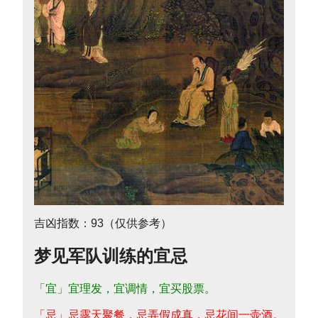
吉凶指数：93（仅供参考）
梦见军队训练的宜忌
「宜」宜理发，宜调情，宜买股票。
「忌」忌露天聚餐，忌弄假成真，忌花间一壶酒。