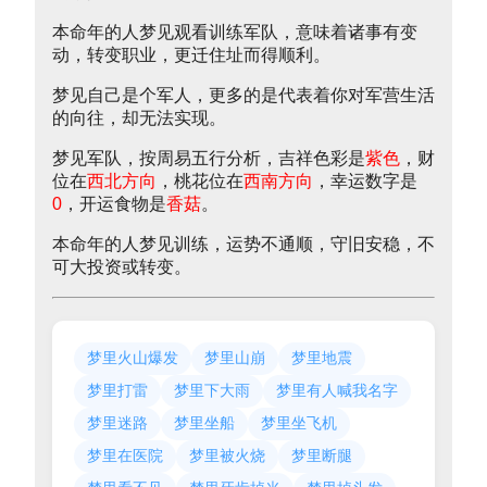
本命年的人梦见观看训练军队，意味着诸事有变
动，转变职业，更迁住址而得顺利。
梦见自己是个军人，更多的是代表着你对军营生活
的向往，却无法实现。
梦见军队，按周易五行分析，吉祥色彩是
紫色
，财
位在
西北方向
，桃花位在
西南方向
，幸运数字是
0
，开运食物是
香菇
。
本命年的人梦见训练，运势不通顺，守旧安稳，不
可大投资或转变。
梦里火山爆发
梦里山崩
梦里地震
梦里打雷
梦里下大雨
梦里有人喊我名字
梦里迷路
梦里坐船
梦里坐飞机
梦里在医院
梦里被火烧
梦里断腿