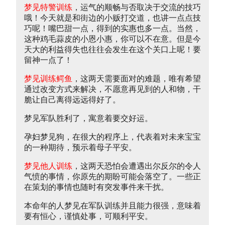
梦见特警训练
，运气的顺畅与否取决于交流的技巧
哦！今天就是和街边的小贩打交道，也讲一点点技
巧呢！嘴巴甜一点，得到的实惠也多一点。当然，
这种鸡毛蒜皮的小恩小惠，你可以不在意。但是今
天大的利益得失也往往会发生在这个关口上呢！要
留神一点了！
梦见训练鳄鱼
，这两天需要面对的难题，唯有希望
通过改变方式来解决，不愿意再见到的人和物，干
脆让自己离得远远得好了。
梦见军队胜利了，寓意着要交好运。
孕妇梦见狗，在很大的程序上，代表着对未来宝宝
的一种期待，预示着母子平安。
梦见他人训练
，这两天恐怕会遭遇出尔反尔的令人
气愤的事情，你原先的期盼可能会落空了。一些正
在策划的事情也随时有突发事件来干扰。
本命年的人梦见在军队训练并且能力很强，意味着
要有恒心，谨慎处事，可顺利平安。