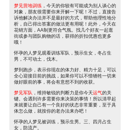
梦见营地训练
，今天的你较有可能成为别人谈心的
对象，朋友很需要你来开解一下呢！不过，直接告
诉他解决办法并不是最好的方式，帮助他理性地分
析，自己得出答案的做法更有用呢！此外，今天在
花销方面，AA制更符合气氛。找几个好友一起逛
街或参与团队购物的话，获得的折扣优惠也更多
哦！
怀孕的人梦见观看训练军队，预示生女，冬占生
男，不可动土，伐木。
梦到跑步，表示你现在的体力好、精力十足，可以
全心迎接目前的挑战，如果你可以不惜牺牲一切来
做好眼前的事，将会有意想不到的收获。
梦见军队
，维持敏锐的判断力是你今天
运气
的关
键。会遇到许多需要你来决策的事情！所以清早起
来就要让自己有一个良好的状态非常重要，至于具
体怎么做，就按你的老办法来办吧！
怀孕的人梦见被训练，预示生男。三、四月占生
女，防流产。