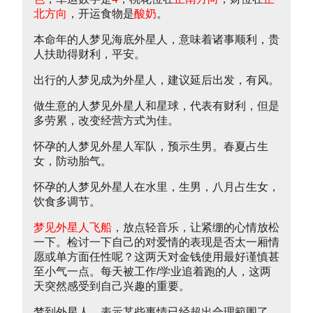
北方向
，开运食物是
酸奶
。
本命年的人梦见海底外星人，意味着诸事顺利，贵
人扶助得财利，平安。
出行的人梦见成为外星人，建议延后出发，有风。
做生意的人梦见外星人和星球，代表有财利，但是
多劳累，改变经营方式为佳。
怀孕的人梦见外星人军队，预示生男。春夏占生
女，防动胎气。
怀孕的人梦见外星人在水里，生男，八月占生女，
饮食多调节。
梦见外星人飞船
，放点轻音乐，让紧绷的心情放松
一下。检讨一下自己的对爱情的表现是否太一厢情
愿或单方面任性呢？这两天对金钱使用最好谨慎甚
至小气一点。每天被工作/学业追着跑的人，这两
天突然感受到自己兴趣的重要。
梦到外星人，表示某些事情已经超出合理範围了，