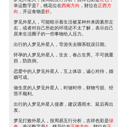
幸运数字是
7
，桃花位在
西南方向
，财位在
正西方
向
，开运食物是
虾
。
梦见外星人，可能暗示着生活被某种外来因素所左
右，或者对自己所处的环境还不太了解，表示自己
原来生活圈子的一些事物给人压力。
出行的人梦见外星人，导游失去聊系耽误日期。
怀孕的人梦见外星人，生女，春占生男。不可挑重
担，防跌倒。
恋爱中的人梦见外星人，互上体谅，诚心对待，婚
姻可成。
做生意的人梦见外星人，时做时停，财物亏损、经
营不顺利。
出行的人梦见外星人侵袭，建议遇雨水、延后再出
发。
梦见打败外星人，按周易五行分析，吉祥色彩是
绿
色
，幸运数字是
4
，桃花位在
正南方向
，财位在
正