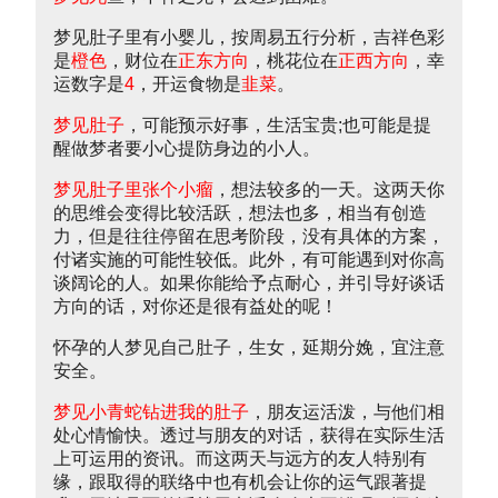
梦见肚子里有小婴儿，按周易五行分析，吉祥色彩
是
橙色
，财位在
正东方向
，桃花位在
正西方向
，幸
运数字是
4
，开运食物是
韭菜
。
梦见肚子
，可能预示好事，生活宝贵;也可能是提
醒做梦者要小心提防身边的小人。
梦见肚子里张个小瘤
，想法较多的一天。这两天你
的思维会变得比较活跃，想法也多，相当有创造
力，但是往往停留在思考阶段，没有具体的方案，
付诸实施的可能性较低。此外，有可能遇到对你高
谈阔论的人。如果你能给予点耐心，并引导好谈话
方向的话，对你还是很有益处的呢！
怀孕的人梦见自己肚子，生女，延期分娩，宜注意
安全。
梦见小青蛇钻进我的肚子
，朋友运活泼，与他们相
处心情愉快。透过与朋友的对话，获得在实际生活
上可运用的资讯。而这两天与远方的友人特别有
缘，跟取得的联络中也有机会让你的运气跟著提