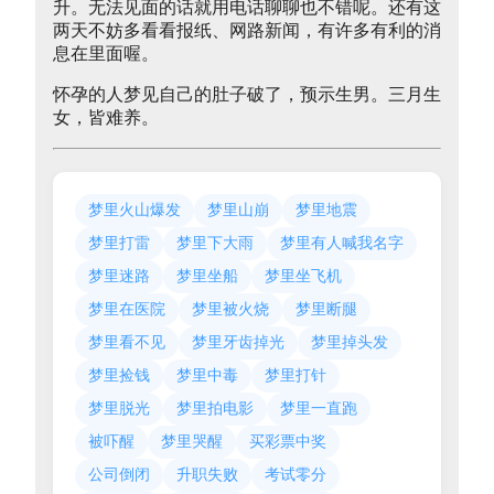
升。无法见面的话就用电话聊聊也不错呢。还有这
两天不妨多看看报纸、网路新闻，有许多有利的消
息在里面喔。
怀孕的人梦见自己的肚子破了，预示生男。三月生
女，皆难养。
梦里火山爆发
梦里山崩
梦里地震
梦里打雷
梦里下大雨
梦里有人喊我名字
梦里迷路
梦里坐船
梦里坐飞机
梦里在医院
梦里被火烧
梦里断腿
梦里看不见
梦里牙齿掉光
梦里掉头发
梦里捡钱
梦里中毒
梦里打针
梦里脱光
梦里拍电影
梦里一直跑
被吓醒
梦里哭醒
买彩票中奖
公司倒闭
升职失败
考试零分