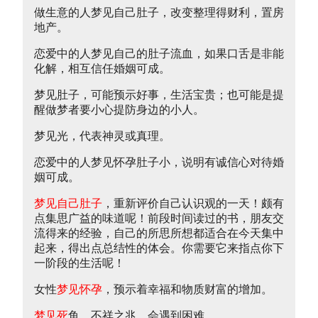
做生意的人梦见自己肚子，改变整理得财利，置房
地产。
恋爱中的人梦见自己的肚子流血，如果口舌是非能
化解，相互信任婚姻可成。
梦见肚子，可能预示好事，生活宝贵；也可能是提
醒做梦者要小心提防身边的小人。
梦见光，代表神灵或真理。
恋爱中的人梦见怀孕肚子小，说明有诚信心对待婚
姻可成。
梦见自己肚子
，重新评价自己认识观的一天！颇有
点集思广益的味道呢！前段时间读过的书，朋友交
流得来的经验，自己的所思所想都适合在今天集中
起来，得出点总结性的体会。你需要它来指点你下
一阶段的生活呢！
女性
梦见怀孕
，预示着幸福和物质财富的增加。
梦见死
鱼，不祥之兆，会遇到困难。