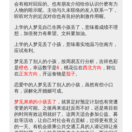
会有相对回应的。也有朋友介绍给你认识什麽有力
人物的暗示呢。主动与久未联络的友人联系一下，
听听对方的近况对你也有良好的刺激作用喔。
上学的人梦见自己生两小孩丢了，意味着成绩不理
想，加倍努力有希望。文科要加油。
上学的人梦见丢了小孩，意味着实地温习住南方，
应试有利。
梦见丢了别人的小孩，按周易五行分析，吉祥色彩
是
橙色
，幸运数字是
6
，桃花位在
西北方向
，财位
在
正东方向
，开运食物是
茄子
。
恋爱中的人梦见丢了别人的小孩，虽然有些小口
有，误解化开婚姻可成。
梦见弟弟的小孩丢了
，就算定好预定计划也有突遭
变更的可能。之後再来追赶反而不好，还是将目前
的时间有效运用就好了。这两天适合参加公益、募
款等活动，让自己对社会有点贡献，过得更有意义
的一天。有机会搭乘公共交通工具的人请记得让座