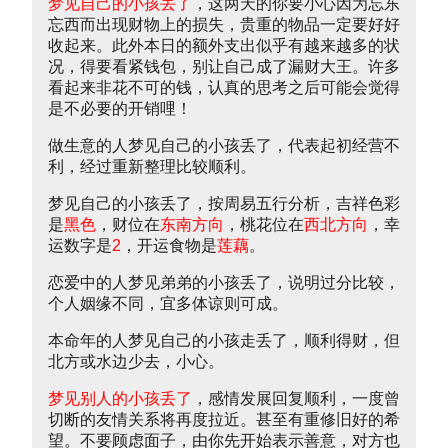
梦见自己的小孩丢了
，这两天的你要小心因为忘东
忘西而出现财物上的损失，贵重的物品一定要好好
收起来。此外本日的额外支出似乎有越来越多的状
况，得要看紧钱包，别让自己成了漏财大王。许多
看起来非花不可的钱，认真的思考之后可能会觉得
是不必要的开销哩！
做生意的人梦见自己的小孩丢了，代表起初经营不
利，经过重新整理比较顺利。
梦见自己的小孩丢了，按周易五行分析，吉祥色彩
是
黑色
，财位在
东南方向
，桃花位在
西北方向
，幸
运数字是
2
，开运食物是
莲藕
。
恋爱中的人梦见弟弟的小孩丢了，说明过分比较，
个人姻缘不同，宜多体谅则可成。
本命年的人梦见自己的小孩走丢了，顺利得财，但
北方或水边少去，小心。
梦见别人的小孩丢了
，感情发展回复顺利，一度曾
切断的友情关系将再度拉近。甚至有重修旧好的希
望。不要顾虑面子，由你先开始表示善意，对方也