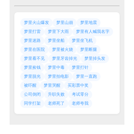
梦里火山爆发
梦里山崩
梦里地震
梦里打雷
梦里下大雨
梦里有人喊我名字
梦里迷路
梦里坐船
梦里坐飞机
梦里在医院
梦里被火烧
梦里断腿
梦里看不见
梦里牙齿掉光
梦里掉头发
梦里捡钱
梦里中毒
梦里打针
梦里脱光
梦里拍电影
梦里一直跑
被吓醒
梦里哭醒
买彩票中奖
公司倒闭
升职失败
考试零分
同学打架
老师死了
老师夸我