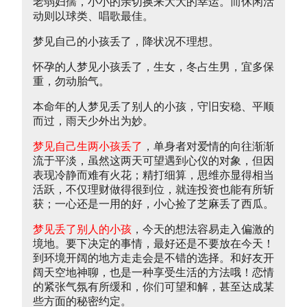
老弱妇孺，小小的亲切换来大大的幸运。而休闲活
动则以球类、唱歌最佳。
梦见自己的小孩丢了，降状况不理想。
怀孕的人梦见小孩丢了，生女，冬占生男，宜多保
重，勿动胎气。
本命年的人梦见丢了别人的小孩，守旧安稳、平顺
而过，雨天少外出为妙。
梦见自己生两小孩丢了
，单身者对爱情的向往渐渐
流于平淡，虽然这两天可望遇到心仪的对象，但因
表现冷静而难有火花；精打细算，思维亦显得相当
活跃，不仅理财做得很到位，就连投资也能有所斩
获；一心还是一用的好，小心捡了芝麻丢了西瓜。
梦见丢了别人的小孩
，今天的想法容易走入偏激的
境地。要下决定的事情，最好还是不要放在今天！
到环境开阔的地方走走会是不错的选择。和好友开
阔天空地神聊，也是一种享受生活的方法哦！恋情
的紧张气氛有所缓和，你们可望和解，甚至达成某
些方面的秘密约定。