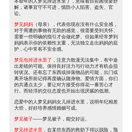
本命年的人梦见掉进水里了，意味着目前困境要舒
解，诸事宜守不可进，慎防小人陷害、盗失、官
讼。
梦见妈妈
（母亲），代表你现在没有什么安全感，
对于周遭的事物有无助的感觉，很需要受到关怀、
需要一些明确的指引才会做此梦。但如果经常梦到
妈妈表示你的依赖性太重，无法独立走出妈妈的庇
护，心中常有不安全感。
梦见包掉进水里了
，注意力散漫无法集中，有中途
出差错的可能。保持良好活力与行动力才有机会扭
转状况。还有忘了东西或掉落物品的可能，出门或
离开场所前记得再度确认随身物。爱情方面，你们
的共通点太少，要让对方接受你得花一番苦心才
行。而轻浮的交往态度也开始出现厌腻的低潮。
恋爱中的人梦见妈妈女儿掉进水里，说明年纪相差
大些，好好培养感情婚姻可成。
梦见被子
——梦见被子，能交好运。
梦见掉进水里
，在某些东西的救助下得以脱险，预