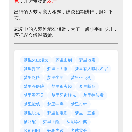
色
，开运食物是
麦片
。
出行的人梦见亲人相聚，建议如期进行，顺利平
安。
恋爱中的人梦见亲友相聚，为了一点小事而吵开，
应把误会解说清楚。
梦里火山爆发
梦里山崩
梦里地震
梦里打雷
梦里下大雨
梦里有人喊我名字
梦里迷路
梦里坐船
梦里坐飞机
梦里在医院
梦里被火烧
梦里断腿
梦里看不见
梦里牙齿掉光
梦里掉头发
梦里捡钱
梦里中毒
梦里打针
梦里脱光
梦里拍电影
梦里一直跑
被吓醒
梦里哭醒
买彩票中奖
公司倒闭
升职失败
考试零分