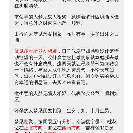
在头脑清楚。
本命年的人梦见故人相聚，意味着解开困境渐入佳
运，得意外之财或房地产，顺利。
出行的人梦见亲友相聚，临时有事，误了出外之日
期。
梦见多年老朋友相聚
，日子气息里却感到没什麽活
动欲望的一天。没什麽意念想做的事就算勉强去做
也不会有什麽成果。这两天就让母亲节气氛来转换
一下情绪，与家人找个地方透透气，不论天气如
何，出去户外感染开放气息也好。初次购买的杂志
有幸运的消息喔，去买本来看看吧。
做生意的人梦见情人相聚，代表踏实经营，顺利如
愿。
怀孕的人梦见朋友相聚，生女，九、十月生男。
梦见相聚，按周易五行分析，幸运数字是
7
，桃花
位在
正北方向
，财位在
西南方向
，吉祥色彩是
黄