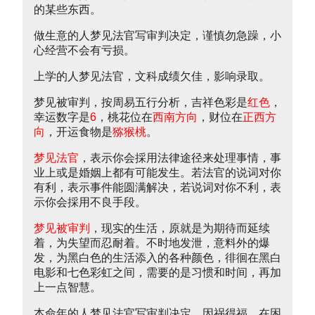
的某些东西。
做生意的人梦见法官写审判决定，谨慎勿急躁，小
心经营不会有亏损。
上学的人梦见法官，文科成绩欠佳，影响录取。
梦见被审判，按周易五行分析，吉祥色彩是
红色
，
幸运数字是
6
，桃花位在
西南方向
，财位在
正西方
向
，开运食物是
猕猴桃
。
梦见法官
，表示你会採用法律途径来处理事情，事
业上或是婚姻上都有可能发生。若法官的说词对你
有利，表示事件能圆满解决，若说词对你不利，表
示你会採用不良手段。
梦见被审判
，现实的生活，原就是为期待而延续
着，为失望而忍耐着。不时地发泄，意料外的爆
发，为黑白色的生活添入的各种颜色，徘徊在黑白
电影和七色彩虹之间，需要的是习惯和时间，再加
上一点智慧。
本命年的人梦见法官写审判决定，因祸得福，在困