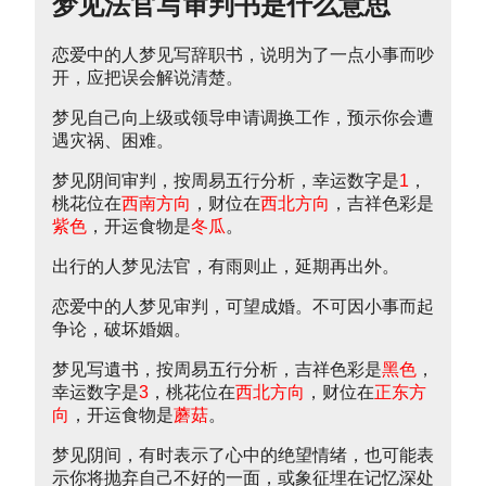
梦见法官写审判书是什么意思
恋爱中的人梦见写辞职书，说明为了一点小事而吵
开，应把误会解说清楚。
梦见自己向上级或领导申请调换工作，预示你会遭
遇灾祸、困难。
梦见阴间审判，按周易五行分析，幸运数字是
1
，
桃花位在
西南方向
，财位在
西北方向
，吉祥色彩是
紫色
，开运食物是
冬瓜
。
出行的人梦见法官，有雨则止，延期再出外。
恋爱中的人梦见审判，可望成婚。不可因小事而起
争论，破坏婚姻。
梦见写遺书，按周易五行分析，吉祥色彩是
黑色
，
幸运数字是
3
，桃花位在
西北方向
，财位在
正东方
向
，开运食物是
蘑菇
。
梦见阴间，有时表示了心中的绝望情绪，也可能表
示你将抛弃自己不好的一面，或象征埋在记忆深处