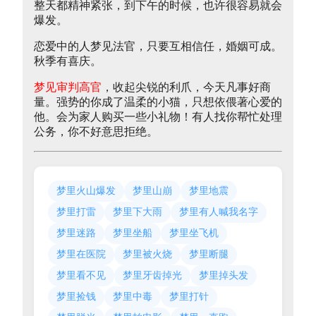
整天都精神紧张，到下午的时候，也许很容易就会
爆发。
恋爱中的人梦见法官，只要互相信任，婚姻可成。
秋季有喜庆。
梦见审判高官
，收起尖锐的利爪，今天凡事好商
量。强势的你成了温柔的小猫，只想依偎著心爱的
他。会为家人购买一些小礼物！有人找你帮忙处理
公务，你不好意思拒绝。
梦里火山爆发
梦里山崩
梦里地震
梦里打雷
梦里下大雨
梦里有人喊我名字
梦里迷路
梦里坐船
梦里坐飞机
梦里在医院
梦里被火烧
梦里断腿
梦里看不见
梦里牙齿掉光
梦里掉头发
梦里捡钱
梦里中毒
梦里打针