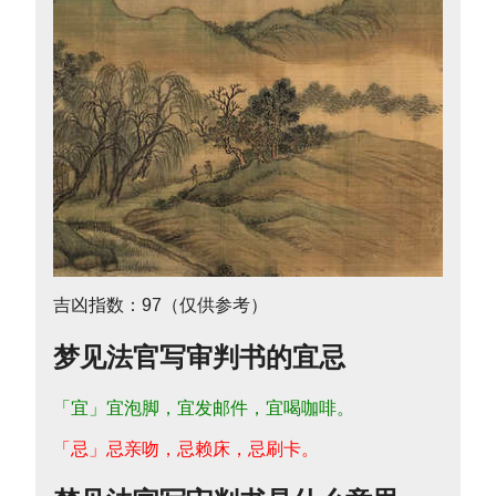
吉凶指数：97（仅供参考）
梦见法官写审判书的宜忌
「宜」宜泡脚，宜发邮件，宜喝咖啡。
「忌」忌亲吻，忌赖床，忌刷卡。