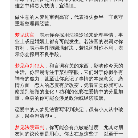
难之中得贵人扶助，宜谨慎。
做生意的人梦见审判高官，代表得失参半，宜退守
重新整理再经营。
梦见法官
，表示你会採用法律途径来处理事情，事
业上或是婚姻上都有可能发生。若法官的说词对你
有利，表示事件能圆满解决，若说词对你不利，表
示你会採用不良手段。
梦见审判犯人
，和言词有关的东西，影响你今天的
生活。你容易专注于某些字眼，它们对于你似乎有
神奇的魔力，甚至让你忘记了事情的本身意义。恋
情方面，恋人的态度有所改变，凭着直觉你就可以
察觉到细微的变化！功利的色彩在爱情中的分量加
重，单身的你可能会涉足政治或经济联姻。
恋爱中的人梦见法官写审判决定，虽有小人从中破
坏，误会澄清即可。
梦见法院审判
，你可能会有点敏感过度，尤其对朋
友间的议论更是用心。你太在意这些了，以至于一