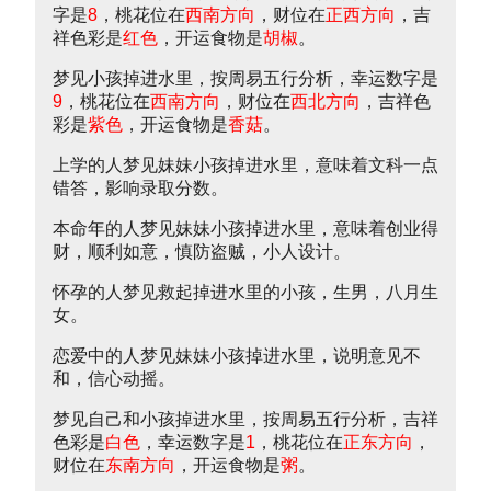
字是
8
，桃花位在
西南方向
，财位在
正西方向
，吉
祥色彩是
红色
，开运食物是
胡椒
。
梦见小孩掉进水里，按周易五行分析，幸运数字是
9
，桃花位在
西南方向
，财位在
西北方向
，吉祥色
彩是
紫色
，开运食物是
香菇
。
上学的人梦见妹妹小孩掉进水里，意味着文科一点
错答，影响录取分数。
本命年的人梦见妹妹小孩掉进水里，意味着创业得
财，顺利如意，慎防盗贼，小人设计。
怀孕的人梦见救起掉进水里的小孩，生男，八月生
女。
恋爱中的人梦见妹妹小孩掉进水里，说明意见不
和，信心动摇。
梦见自己和小孩掉进水里，按周易五行分析，吉祥
色彩是
白色
，幸运数字是
1
，桃花位在
正东方向
，
财位在
东南方向
，开运食物是
粥
。