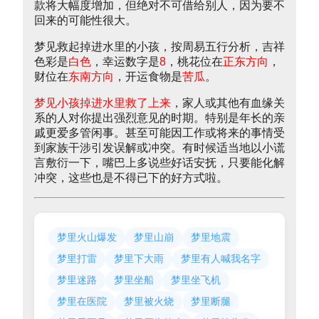
款将大幅度增加，但绝对不可借给别人，因为要不
回来的可能性很大。
梦见救起掉进水里的小孩，按周易五行分析，吉祥
色彩是
白色
，幸运数字是
8
，桃花位在
正东方向
，
财位在
东南方向
，开运食物是
苦瓜
。
梦见小孩掉进水里救了上来
，家人或其他有血缘关
系的人对你提出强烈意见的时期。特别是年长的亲
戚更爱多管闲事。甚至可能因工作或将来的事情受
到家族干涉引发误解或冲突。有时候适当地以小谎
言敷衍一下，嘴巴上多说些好话安抚，只要能化解
冲突，这些也是不得已下的好方式啦。
梦里火山爆发
梦里山崩
梦里地震
梦里打雷
梦里下大雨
梦里有人喊我名字
梦里迷路
梦里坐船
梦里坐飞机
梦里在医院
梦里被火烧
梦里断腿