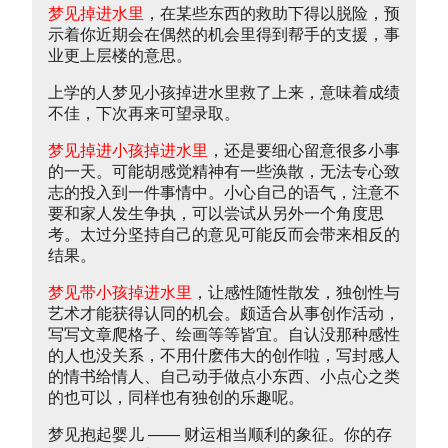
梦见掉进水里
，在某些东西的救助下得以脱险，预
示着你近期会在偶然的机会里得到帮手的支援，事
业更上层楼的意思。
上学的人梦见小孩掉进水里救了上来，意味着成绩
不佳，下次再来可望录取。
梦见掉进小孩掉进水里
，还是要细心留意很多小事
的一天。可能胡感觉精神有一些涣散，无法专心致
志的投入到一件事情中。小心自己的语气，注意不
要和家人发生争执，可以尝试从另外一个角度思
考。太过分坚持自己的意见可能反而会带来相反的
结果。
梦见带小孩掉进水里
，让感性随性散发，独创性与
艺术才能获得认同的机会。颇适合从事创作活动，
写写文章爬格子、绘画等等皆宜。自认没那种感性
的人也没关系，不用什麽伟大的创作啦，写封感人
的情书给情人、自己动手做点小东西、小点心之类
的也可以，同样也有独创的乐趣呢。
梦见抱起婴儿 —— 财运相当顺利的象征。你的存