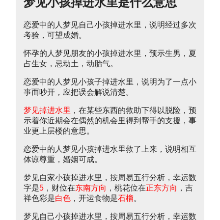
梦见小孩掉进水里是什么意思
恋爱中的人梦见自己小孩掉进水里，说明经过多次
考验，可望成婚。
怀孕的人梦见朋友的小孩掉进水里，预示生男，夏
占生女，忌动土，动胎气。
恋爱中的人梦见小孩子掉进水里，说明为了一点小
事而吵开，应把误会解说清楚。
梦见掉进水里
，在某些东西的救助下得以脱险，预
示着你近期会在偶然的机会里得到帮手的支援，事
业更上层楼的意思。
恋爱中的人梦见小孩掉进水里救了上来，说明相互
体谅尊重，婚姻可成。
梦见自家小孩掉进水里，按周易五行分析，幸运数
字是
5
，财位在
东南方向
，桃花位在
正东方向
，吉
祥色彩是
白色
，开运食物是
石榴
。
梦见自己小孩掉进水里，按周易五行分析，幸运数