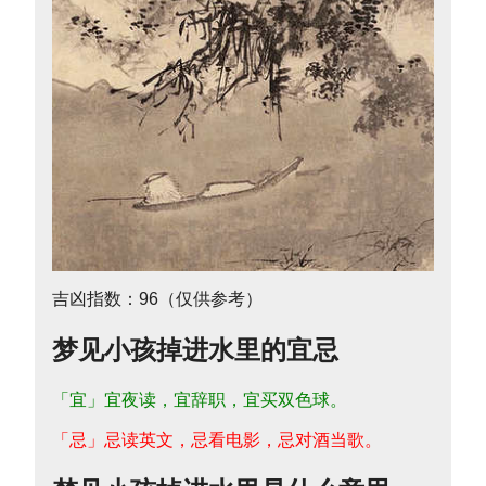
吉凶指数：96（仅供参考）
梦见小孩掉进水里的宜忌
「宜」宜夜读，宜辞职，宜买双色球。
「忌」忌读英文，忌看电影，忌对酒当歌。