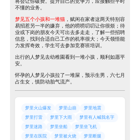
将会让你破费。提升自己的竞争力，应接触些平时
不懂的业务。
梦见五个小孩和一堆猫
，赋闲在家者这两天特别容
易招惹另一半的嫌弃，他的唠唠叨叨让你很烦；待
业或下岗的朋友今天可出去多走走，了解一些招聘
信息，找到合适自己工作的机率很大；今天领悟能
力发挥奇效，学生可去参加竞赛班培训。
出行的人梦见去幼稚園看到一堆小孩，顺利如愿平
安。
怀孕的人梦见小孩拉了一堆屎，预示生男，六七月
占生女，慎防动胎气流产。
梦里火山爆发
梦里山崩
梦里地震
梦里打雷
梦里下大雨
梦里有人喊我名字
梦里迷路
梦里坐船
梦里坐飞机
梦里在医院
梦里被火烧
梦里断腿