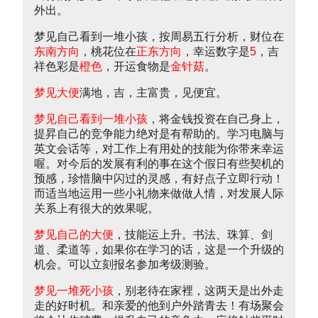
外出。
梦见自己看到一堆小孩，按周易五行分析，财位在
东南方向
，桃花位在
正东方向
，幸运数字是
5
，吉
祥色彩是
橙色
，开运食物是
金针菇
。
梦见大便
满地，吉，主富贵，见便宜。
梦见自己看到一堆小孩
，将金钱投资在自己身上，
提昇自己的竞争能力绝对是有帮助的。学习电脑与
英文会话等，对工作上有用处的技能为你带来幸运
喔。对今后的发展有利的事在这个假日有些契机的
预感，珍惜脑中闪过的灵感，有好点子立即行动！
而适当地运用一些小礼物来做做人情，对发展人际
关系上有很大的效果呢。
梦见自己的大便
，技能运上升。书法、珠算、剑
道、柔道等，如果你在学习的话，这是一个升级的
机会。可以立刻报名参加考级测验。
梦见一堆死小孩
，别老待在家裡，这两天是出外走
走的好时机。和亲爱的他到户外踏青去！有场聚会