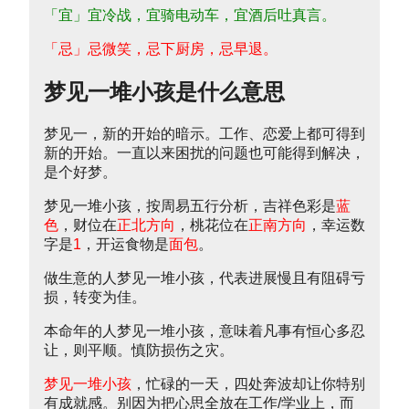
「宜」宜冷战，宜骑电动车，宜酒后吐真言。
「忌」忌微笑，忌下厨房，忌早退。
梦见一堆小孩是什么意思
梦见一，新的开始的暗示。工作、恋爱上都可得到
新的开始。一直以来困扰的问题也可能得到解决，
是个好梦。
梦见一堆小孩，按周易五行分析，吉祥色彩是
蓝
色
，财位在
正北方向
，桃花位在
正南方向
，幸运数
字是
1
，开运食物是
面包
。
做生意的人梦见一堆小孩，代表进展慢且有阻碍亏
损，转变为佳。
本命年的人梦见一堆小孩，意味着凡事有恒心多忍
让，则平顺。慎防损伤之灾。
梦见一堆小孩
，忙碌的一天，四处奔波却让你特别
有成就感。别因为把心思全放在工作/学业上，而