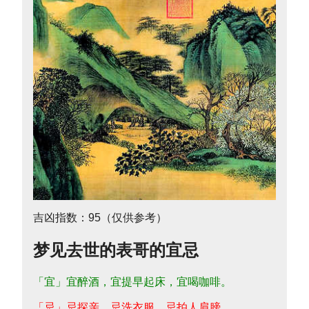
吉凶指数：95（仅供参考）
梦见去世的表哥的宜忌
「宜」宜醉酒，宜提早起床，宜喝咖啡。
「忌」忌探亲，忌洗衣服，忌拍人肩膀。