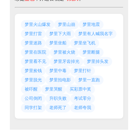
梦里火山爆发
梦里山崩
梦里地震
梦里打雷
梦里下大雨
梦里有人喊我名字
梦里迷路
梦里坐船
梦里坐飞机
梦里在医院
梦里被火烧
梦里断腿
梦里看不见
梦里牙齿掉光
梦里掉头发
梦里捡钱
梦里中毒
梦里打针
梦里脱光
梦里拍电影
梦里一直跑
被吓醒
梦里哭醒
买彩票中奖
公司倒闭
升职失败
考试零分
同学打架
老师死了
老师夸我