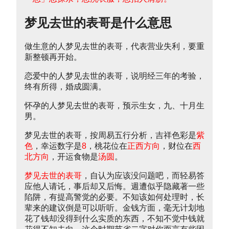
梦见去世的表哥是什么意思
做生意的人梦见去世的表哥，代表营业失利，要重
新整顿再开始。
恋爱中的人梦见去世的表哥，说明经三年的考验，
终有所得，婚成圆满。
怀孕的人梦见去世的表哥，预示生女，九、十月生
男。
梦见去世的表哥，按周易五行分析，吉祥色彩是
紫
色
，幸运数字是
8
，桃花位在
正西方向
，财位在
西
北方向
，开运食物是
汤圆
。
梦见去世的表哥
，自认为应该没问题吧，而轻易答
应他人请讬，事后却又后悔。週遭似乎隐藏著一些
陷阱，有提高警觉的必要。不知该如何处理时，长
辈来的建议倒是可以听听。金钱方面，毫无计划地
花了钱却没得到什么实质的东西，不知不觉中钱就