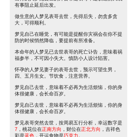
有事阻止延后出发。
做生意的人梦见表哥去世，先得后失，勿贪多贪
大，可得顺利。
梦见自己在睡觉，有可能是提醒你灾祸会在你不提
防的时候悄然降临，要提前有所准备。
本命年的人梦见已去世表哥的死亡讣告，意味着祸
福参半，不可因小失大。慎防小人设计陷害。
怀孕的人梦见妻子的表哥去世，预示可望生男，
四、五月生女。节饮食，注意营养。
梦见自己去世，意味着不必再为生活烦恼，你的身
体很健康，会长命百岁。
梦见自己去世，意味着不必再为生活烦恼，你的身
体很健康，会长命百岁。
梦见表哥突然去世，按周易五行分析，幸运数字是
7
，桃花位在
正南方向
，财位在
正北方向
，吉祥色
彩是
蓝色
，开运食物是
巧克力
。