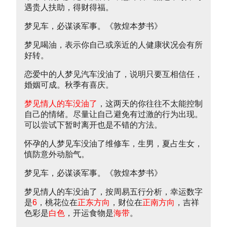
遇贵人扶助，得财得福。
梦见车，必谋谈军事。《敦煌本梦书》
梦见喝油，表示你自己或亲近的人健康状况会有所
好转。
恋爱中的人梦见汽车没油了，说明只要互相信任，
婚姻可成。秋季有喜庆。
梦见情人的车没油了
，这两天的你往往不太能控制
自己的情绪。尽量让自己避免有过激的行为出现。
可以尝试下暂时离开也是不错的方法。
怀孕的人梦见车没油了维修车，生男，夏占生女，
慎防意外动胎气。
梦见车，必谋谈军事。《敦煌本梦书》
梦见情人的车没油了，按周易五行分析，幸运数字
是
6
，桃花位在
正东方向
，财位在
正南方向
，吉祥
色彩是
白色
，开运食物是
海带
。