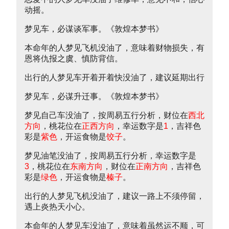
动摇。
梦见车，必谋谈军事。《敦煌本梦书》
本命年的人梦见飞机没油了，意味着财物损失，有
恩将仇报之虞、慎防背信。
出行的人梦见车开着开着快没油了，建议延期出行
梦见车，必谋升迁事。《敦煌本梦书》
梦见自己车没油了，按周易五行分析，财位在
西北
方向
，桃花位在
正西方向
，幸运数字是
1
，吉祥色
彩是
紫色
，开运食物是
饺子
。
梦见油笔没油了，按周易五行分析，幸运数字是
3
，桃花位在
东南方向
，财位在
正南方向
，吉祥色
彩是
绿色
，开运食物是
榛子
。
出行的人梦见飞机没油了，建议一路上不须停留，
遇上炎热天小心。
本命年的人梦见车没油了，意味着虽然运不顺，可