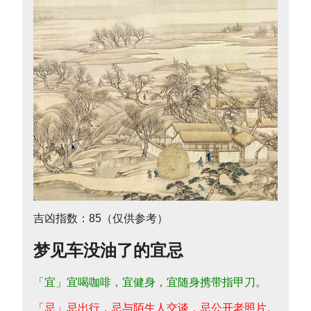
吉凶指数：85（仅供参考）
梦见车没油了的宜忌
「宜」宜喝咖啡，宜健身，宜随身携带指甲刀。
「忌」忌出行，忌与陌生人交谈，忌公开老照片。