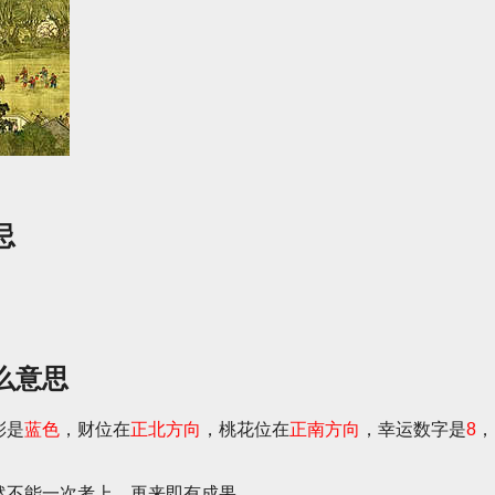
忌
么意思
彩是
蓝色
，财位在
正北方向
，桃花位在
正南方向
，幸运数字是
8
，
然不能一次考上，再来即有成果。