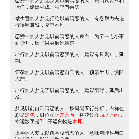
恋爱中的人梦见反复以前暗恋的人，说明只要互相
信任，婚姻可成。秋季有喜庆。
做生意的人梦见拒绝以前暗恋的人，有忍耐力去进
行得利赚钱，夏季不利。
恋爱中的人梦见以前暗恋的人表白，为了一点小事
而吵开，应把误会解说清楚。
出行的人梦见以前暗恋我的人，建议有风则止，延
期。
怀孕的人梦见以前暗恋自己的人，预示生男，慎防
流产。
出行的人梦见了以前暗恋的人，建议阻碍，延后出
发。
梦见以前自己暗恋的人，按周易五行分析，吉祥色
彩是
黑色
，财位在
正东方向
，桃花位在
西北方向
，
幸运数字是
7
，开运食物是
木耳
。
上学的人梦见以前学校暗恋的人，意味着理科与口