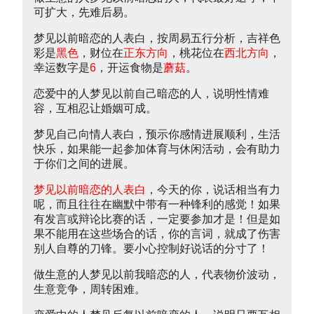
可扩大，先难后易。
梦见以前暗恋的人表白，按周易五行分析，吉祥色
彩是
黑色
，财位在
正东方向
，桃花位在
西北方向
，
幸运数字是
6
，开运食物是
蘑菇
。
恋爱中的人梦见以前自己暗恋的人，说明性情难
容，互相忍让婚姻可成。
梦见自己向情人表白，预示你感情进展顺利，生活
快乐，如果能一起参加体育与休闲活动，会有助力
于你们之间的进展。
梦见以前暗恋的人表白
，今天的你，说话相当有力
呢，而且往往在幽默中带有一种锋利的感觉！如果
有发言或辩论比赛的话，一定要参加才是！但是如
果不能用在这些场合的话，你的言词，就成了伤害
别人自尊的刀锋。要小心控制好说话的分寸了！
做生意的人梦见以前我暗恋的人，代表物价波动，
生意竞争，周转困难。