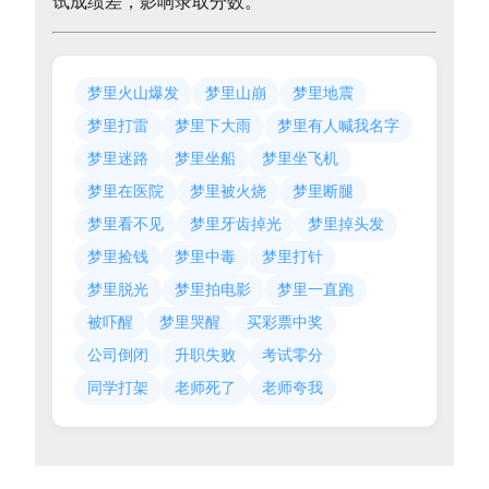
试成绩差，影响录取分数。
梦里火山爆发
梦里山崩
梦里地震
梦里打雷
梦里下大雨
梦里有人喊我名字
梦里迷路
梦里坐船
梦里坐飞机
梦里在医院
梦里被火烧
梦里断腿
梦里看不见
梦里牙齿掉光
梦里掉头发
梦里捡钱
梦里中毒
梦里打针
梦里脱光
梦里拍电影
梦里一直跑
被吓醒
梦里哭醒
买彩票中奖
公司倒闭
升职失败
考试零分
同学打架
老师死了
老师夸我