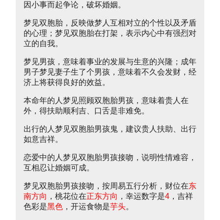
因小事而起争论，破坏婚姻。
梦见双胞胎，反映做梦人互相对立的个性以及矛盾
的心理；梦见双胞胎在打架，表示内心中有强烈对
立的自我。
梦见男孩，意味着事业的发展与生意的兴隆；成年
男子梦见妻子生了个男孩，意味着不久会发财，经
济上将获得良好的效益。
本命年的人梦见照顾双胞胎男孩，意味着贵人在
外，得扶助顺利吉、口舌是非难免。
出行的人梦见双胞胎男孩鬼，建议贵人扶助、出行
如意吉祥。
恋爱中的人梦见双胞胎男孩接吻，说明性情难容，
互相忍让婚姻可成。
梦见双胞胎男孩接吻，按周易五行分析，财位在
东
南方向
，桃花位在
正东方向
，幸运数字是
4
，吉祥
色彩是
黑色
，开运食物是
芋头
。