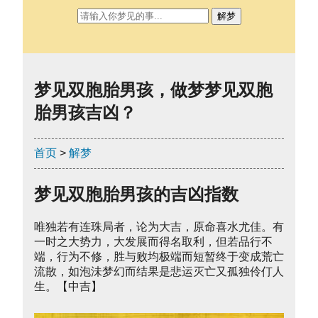
解梦
梦见双胞胎男孩，做梦梦见双胞
胎男孩吉凶？
首页
>
解梦
梦见双胞胎男孩的吉凶指数
唯独若有连珠局者，论为大吉，原命喜水尤佳。有
一时之大势力，大发展而得名取利，但若品行不
端，行为不修，胜与败均极端而短暂终于变成荒亡
流散，如泡沬梦幻而结果是悲运灭亡又孤独伶仃人
生。【中吉】