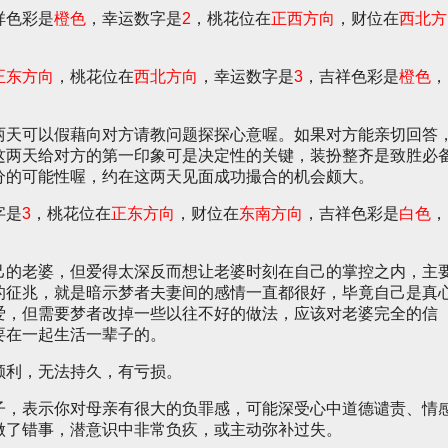
祥色彩是
橙色
，幸运数字是
2
，桃花位在
正西方向
，财位在
西北方
正东方向
，桃花位在
西北方向
，幸运数字是
3
，吉祥色彩是
橙色
，
两天可以假藉向对方请教问题探探心意喔。如果对方能亲切回答
这两天给对方的第一印象可是决定性的关键，装扮整齐是致胜必
分的可能性喔，约在这两天见面成功撮合的机会颇大。
字是
3
，桃花位在
正东方向
，财位在
东南方向
，吉祥色彩是
白色
，
己的老婆，但爱得太深反而想让老婆时刻在自己的掌控之内，主
的征兆，就是暗示梦者夫妻间的感情一直都很好，毕竟自己是真
爱，但需要梦者改掉一些以往不好的做法，应该对老婆完全的信
要在一起生活一辈子的。
顺利，无法持久，有亏损。
子，表示你对母亲有很大的负罪感，可能深受心中道德谴责、情
做了错事，潜意识中非常负疚，或主动弥补过失。