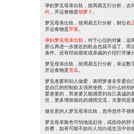
孕妇梦见母亲出轨，按周易五行分析，吉
向
，开运食物是
胡萝卜
。
梦见母亲出轨，按周易五行分析，财位在
开运食物是
芹菜
。
孕妇梦见母亲出轨
，对于心仪的对象，这
那么再进一步接近的机会也就不远了。而
条件。还有经由朋友或亲戚的介绍打开缘
梦见母亲出轨，按周易五行分析，幸运数
开运食物是
苦瓜
。
梦见老婆和别人做爱，表明梦者非常爱自
是自己的控制欲太强所使然，没什么特别
爱老婆的，而老婆又能感受到自己真诚的
任，更多增加彼此的感情交流，夫妻间是
做生意的人梦见母亲出轨，忽停忽作不很
梦见母亲脸色可怕地追赶你，或掐你的脖
折磨，如有可能不妨向人坦白或生活中你