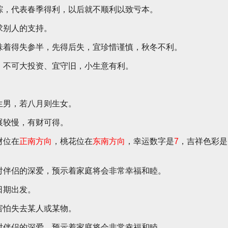
踪，代表春季得利，以后就不顺利以致亏本。
求别人的支持。
味着得失参半，先得后失，宜珍惜谨慎，秋冬不利。
，不可大投资、宜守旧，小生意有利。
生男，若八月则生女。
展较慢，有财可得。
财位在
正南方向
，桃花位在
东南方向
，幸运数字是
7
，吉祥色彩是
对伴侣的深爱，预示着家庭将会非常幸福和睦。
日期出发。
害怕失去某人或某物。
对伴侣的深爱，预示着家庭将会非常幸福和睦。