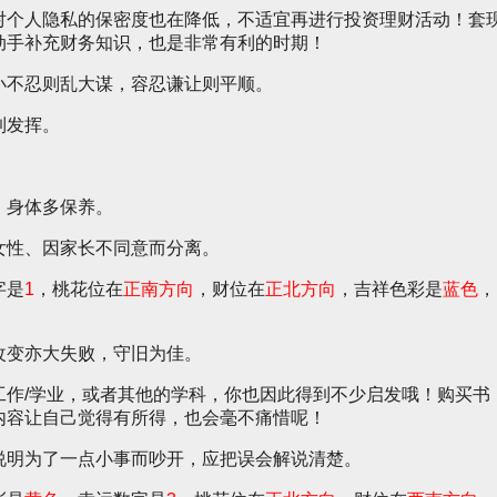
对个人隐私的保密度也在降低，不适宜再进行投资理财活动！套
动手补充财务知识，也是非常有利的时期！
小不忍则乱大谋，容忍谦让则平顺。
到发挥。
，身体多保养。
女性、因家长不同意而分离。
字是
1
，桃花位在
正南方向
，财位在
正北方向
，吉祥色彩是
蓝色
，
改变亦大失败，守旧为佳。
工作/学业，或者其他的学科，你也因此得到不少启发哦！购买书
内容让自己觉得有所得，也会毫不痛惜呢！
说明为了一点小事而吵开，应把误会解说清楚。