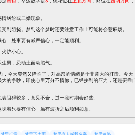
彩是
黄色
，幸运数字是
3
，桃花位在
正北方向
，财位在
西南方向
，
感情纠纷或二婚现象。
但受到阻挠。梦到这个梦时还要注意工作上可能将会惹麻烦。
操心，处事要有威严信心，一定能顺利。
，火炉小心。
示生男，忌动土而动胎气。
压力，今天突然又降临了，对高昂的情绪是个非常大的打击。今天
很大的争吵，即使心里万分不情愿，已经接到的压力，还是要靠
代表阻碍较多，意见不合，过一段时期会好些。
意味着只要有信心，虽有波折之后顺利如意。
梦里打雷
梦里下大雨
梦里有人喊我名字
梦里迷路