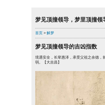
梦见顶撞领导，梦里顶撞领
首页
>
解梦
梦见顶撞领导的吉凶指数
境遇安全，长辈惠泽，承受父祖之余德，
弱。【大吉昌】