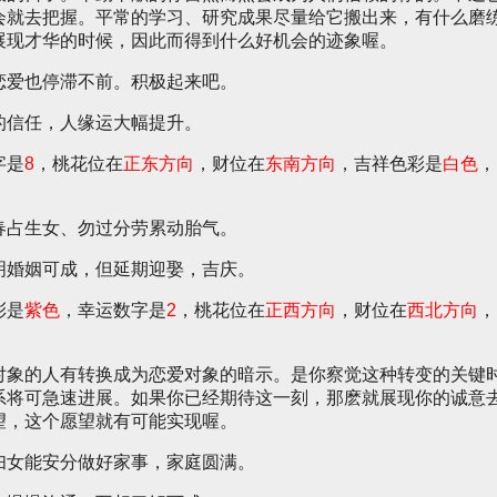
会就去把握。平常的学习、研究成果尽量给它搬出来，有什么磨
展现才华的时候，因此而得到什么好机会的迹象喔。
恋爱也停滞不前。积极起来吧。
的信任，人缘运大幅提升。
字是
8
，桃花位在
正东方向
，财位在
东南方向
，吉祥色彩是
白色
，
春占生女、勿过分劳累动胎气。
明婚姻可成，但延期迎娶，吉庆。
彩是
紫色
，幸运数字是
2
，桃花位在
正西方向
，财位在
西北方向
，
对象的人有转换成为恋爱对象的暗示。是你察觉这种转变的关键
系将可急速进展。如果你已经期待这一刻，那麽就展现你的诚意
望，这个愿望就有可能实现喔。
妇女能安分做好家事，家庭圆满。