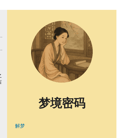
之
吉
梦境密码
解梦