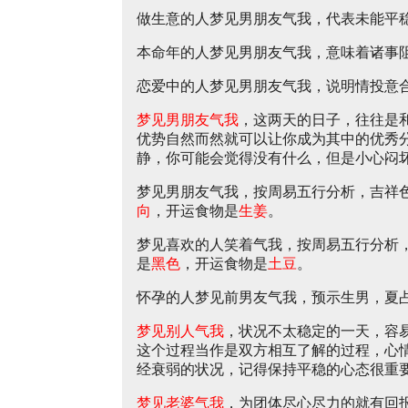
做生意的人梦见男朋友气我，代表未能平
本命年的人梦见男朋友气我，意味着诸事
恋爱中的人梦见男朋友气我，说明情投意
梦见男朋友气我
，这两天的日子，往往是
优势自然而然就可以让你成为其中的优秀
静，你可能会觉得没有什么，但是小心闷
梦见男朋友气我，按周易五行分析，吉祥
向
，开运食物是
生姜
。
梦见喜欢的人笑着气我，按周易五行分析
是
黑色
，开运食物是
土豆
。
怀孕的人梦见前男友气我，预示生男，夏
梦见别人气我
，状况不太稳定的一天，容
这个过程当作是双方相互了解的过程，心
经衰弱的状况，记得保持平稳的心态很重
梦见老婆气我
，为团体尽心尽力的就有回