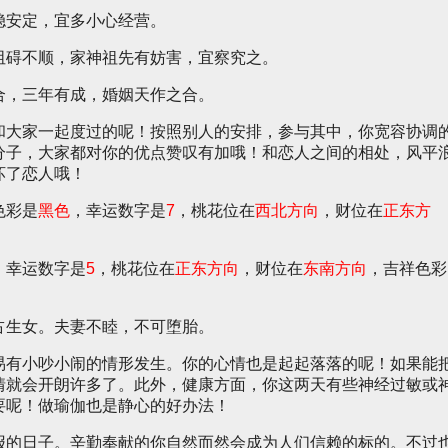
稳安定，宜多小心经营。
阻碍不顺，家神祖先有妨害，宜察究之。
合，三年有成，婚姻天作之合。
和大家一起度过的呢！按照别人的安排，参与其中，你宽容协调
分子，大家都对你的优点赞叹有加哦！和恋人之间的相处，风平
坏了恋人哦！
色彩是
黑色
，幸运数字是
7
，桃花位在
西北方向
，财位在
正东方
，幸运数字是
5
，桃花位在
正东方向
，财位在
东南方向
，吉祥色彩
占生女。夫妻不睦，不可堕胎。
易有小吵小闹的情形发生。你的心情也是起起落落的呢！如果能
情就会开朗许多了。此外，健康方面，你这两天有些神经过敏或
要呢！做瑜伽也是静心的好办法！
报的日子。辛勤奉献的你自然而然会成为人们信赖的标的。不过