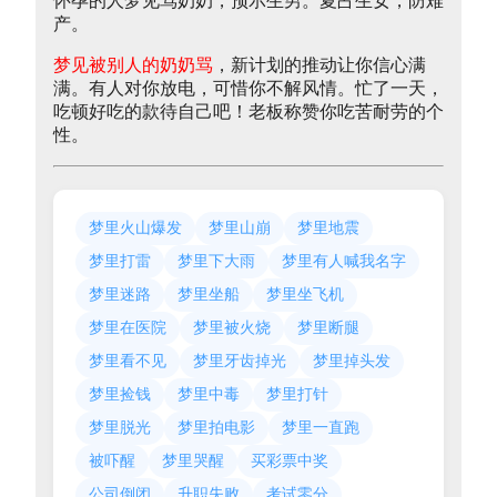
怀孕的人梦见骂奶奶，预示生男。夏占生女，防难
产。
梦见被别人的奶奶骂
，新计划的推动让你信心满
满。有人对你放电，可惜你不解风情。忙了一天，
吃顿好吃的款待自己吧！老板称赞你吃苦耐劳的个
性。
梦里火山爆发
梦里山崩
梦里地震
梦里打雷
梦里下大雨
梦里有人喊我名字
梦里迷路
梦里坐船
梦里坐飞机
梦里在医院
梦里被火烧
梦里断腿
梦里看不见
梦里牙齿掉光
梦里掉头发
梦里捡钱
梦里中毒
梦里打针
梦里脱光
梦里拍电影
梦里一直跑
被吓醒
梦里哭醒
买彩票中奖
公司倒闭
升职失败
考试零分