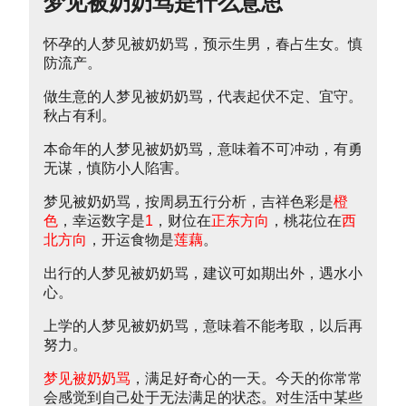
梦见被奶奶骂是什么意思
怀孕的人梦见被奶奶骂，预示生男，春占生女。慎
防流产。
做生意的人梦见被奶奶骂，代表起伏不定、宜守。
秋占有利。
本命年的人梦见被奶奶骂，意味着不可冲动，有勇
无谋，慎防小人陷害。
梦见被奶奶骂，按周易五行分析，吉祥色彩是
橙
色
，幸运数字是
1
，财位在
正东方向
，桃花位在
西
北方向
，开运食物是
莲藕
。
出行的人梦见被奶奶骂，建议可如期出外，遇水小
心。
上学的人梦见被奶奶骂，意味着不能考取，以后再
努力。
梦见被奶奶骂
，满足好奇心的一天。今天的你常常
会感觉到自己处于无法满足的状态。对生活中某些