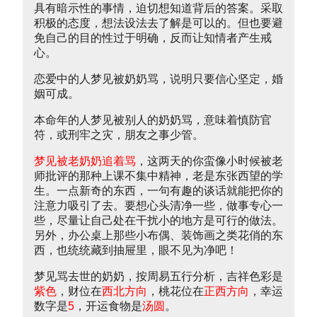
具有暗示性的事情，迫切想知道背后的答案。采取
积极的态度，想法设法去了解是可以的。但也要避
免自己的目的性过于明确，反而让知情者产生戒
心。
恋爱中的人梦见被奶奶骂，说明只要信心坚定，婚
姻可成。
本命年的人梦见被别人的奶奶骂，意味着慎防官
符，或刑牢之灾，朋友之事少管。
梦见被老奶奶追着骂
，这两天的你蛮像小时候被老
师批评的那种上课不集中精神，老是东张西望的学
生。一点新奇的东西，一句有趣的谈话就能把你的
注意力吸引了去。要想心头清净一些，做事专心一
些，尽量让自己处在干扰小的地方是可行的做法。
另外，办公桌上那些小布偶、装饰画之类花俏的东
西，也统统藏到抽屉里，眼不见为净吧！
梦见骂去世的奶奶，按周易五行分析，吉祥色彩是
紫色
，财位在
西北方向
，桃花位在
正西方向
，幸运
数字是
5
，开运食物是
汤圆
。