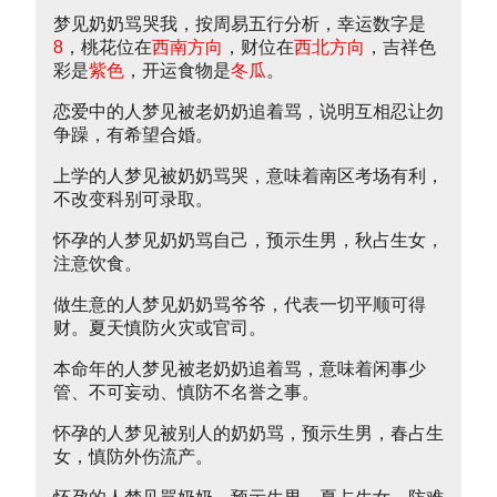
梦见奶奶骂哭我，按周易五行分析，幸运数字是
8
，桃花位在
西南方向
，财位在
西北方向
，吉祥色
彩是
紫色
，开运食物是
冬瓜
。
恋爱中的人梦见被老奶奶追着骂，说明互相忍让勿
争躁，有希望合婚。
上学的人梦见被奶奶骂哭，意味着南区考场有利，
不改变科别可录取。
怀孕的人梦见奶奶骂自己，预示生男，秋占生女，
注意饮食。
做生意的人梦见奶奶骂爷爷，代表一切平顺可得
财。夏天慎防火灾或官司。
本命年的人梦见被老奶奶追着骂，意味着闲事少
管、不可妄动、慎防不名誉之事。
怀孕的人梦见被别人的奶奶骂，预示生男，春占生
女，慎防外伤流产。