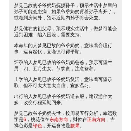
梦见已故的爷爷奶奶抚摸孙子，预示生活中梦里的
孙子可能会患病，如果爷爷奶奶背着孙子离开了，
或领到房间外，预示近期内孙子将会死去。
梦见健在的祖父母，预示现实生活中，做梦可能会
遇到困难，陷入困境，需要支持。
本命年的人梦见已故的爷爷奶奶，意味着合理行
事，运有起伏，宜谨慎可得平顺。
怀孕的人梦见已故的爷爷奶奶爸爸，预示可望生
男，四、五月生女。节饮食，注意营养。
上学的人梦见已故爷爷奶奶复活，意味着可望录
取，但不可太大意太自信，宜多温习。
出行的人梦见已故爷爷奶奶送衣服，建议游伴太
多，改变行程延期回来。
梦见已故爷爷奶奶去世，按周易五行分析，幸运数
字是
6
，桃花位在
东南方向
，财位在
正南方向
，吉
祥色彩是
绿色
，开运食物是
腰果
。