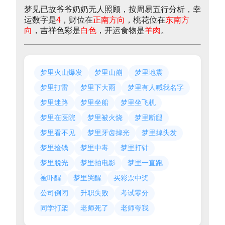
梦见已故爷爷奶奶无人照顾，按周易五行分析，幸
运数字是
4
，财位在
正南方向
，桃花位在
东南方
向
，吉祥色彩是
白色
，开运食物是
羊肉
。
梦里火山爆发
梦里山崩
梦里地震
梦里打雷
梦里下大雨
梦里有人喊我名字
梦里迷路
梦里坐船
梦里坐飞机
梦里在医院
梦里被火烧
梦里断腿
梦里看不见
梦里牙齿掉光
梦里掉头发
梦里捡钱
梦里中毒
梦里打针
梦里脱光
梦里拍电影
梦里一直跑
被吓醒
梦里哭醒
买彩票中奖
公司倒闭
升职失败
考试零分
同学打架
老师死了
老师夸我