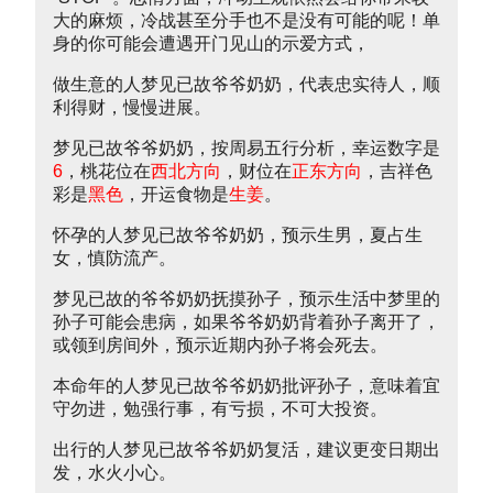
大的麻烦，冷战甚至分手也不是没有可能的呢！单
身的你可能会遭遇开门见山的示爱方式，
做生意的人梦见已故爷爷奶奶，代表忠实待人，顺
利得财，慢慢进展。
梦见已故爷爷奶奶，按周易五行分析，幸运数字是
6
，桃花位在
西北方向
，财位在
正东方向
，吉祥色
彩是
黑色
，开运食物是
生姜
。
怀孕的人梦见已故爷爷奶奶，预示生男，夏占生
女，慎防流产。
梦见已故的爷爷奶奶抚摸孙子，预示生活中梦里的
孙子可能会患病，如果爷爷奶奶背着孙子离开了，
或领到房间外，预示近期内孙子将会死去。
本命年的人梦见已故爷爷奶奶批评孙子，意味着宜
守勿进，勉强行事，有亏损，不可大投资。
出行的人梦见已故爷爷奶奶复活，建议更变日期出
发，水火小心。