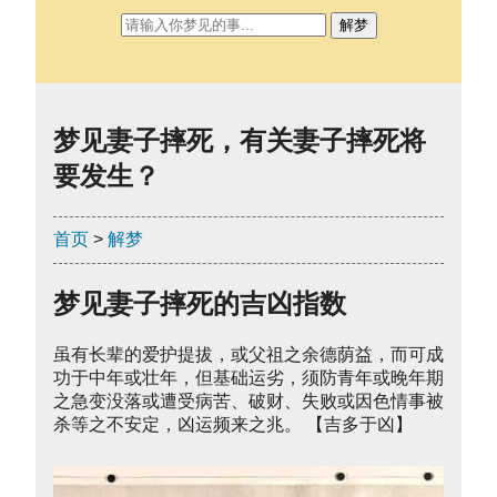
解梦
梦见妻子摔死，有关妻子摔死将
要发生？
首页
>
解梦
梦见妻子摔死的吉凶指数
虽有长辈的爱护提拔，或父祖之余德荫益，而可成
功于中年或壮年，但基础运劣，须防青年或晚年期
之急变没落或遭受病苦、破财、失败或因色情事被
杀等之不安定，凶运频来之兆。 【吉多于凶】