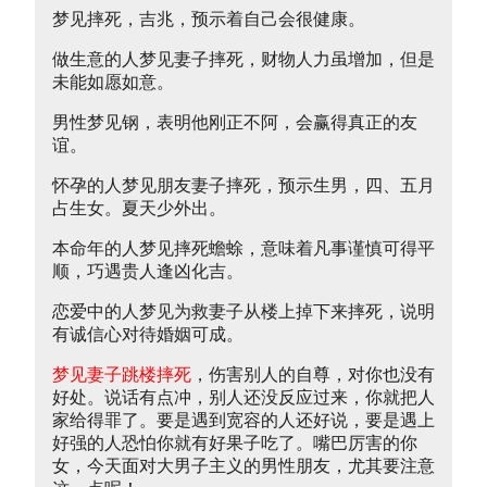
梦见摔死，吉兆，预示着自己会很健康。
做生意的人梦见妻子摔死，财物人力虽增加，但是
未能如愿如意。
男性梦见钢，表明他刚正不阿，会赢得真正的友
谊。
怀孕的人梦见朋友妻子摔死，预示生男，四、五月
占生女。夏天少外出。
本命年的人梦见摔死蟾蜍，意味着凡事谨慎可得平
顺，巧遇贵人逢凶化吉。
恋爱中的人梦见为救妻子从楼上掉下来摔死，说明
有诚信心对待婚姻可成。
梦见妻子跳楼摔死
，伤害别人的自尊，对你也没有
好处。说话有点冲，别人还没反应过来，你就把人
家给得罪了。要是遇到宽容的人还好说，要是遇上
好强的人恐怕你就有好果子吃了。嘴巴厉害的你
女，今天面对大男子主义的男性朋友，尤其要注意