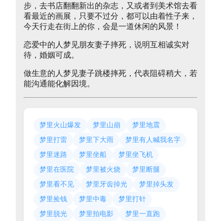
步，去书店翻翻新出的杂志，又或者到美术馆去看
看最近的画展，只要不过分，都可以由着性子来，
今天行走在街上的你，会是一道休闲的风景！
恋爱中的人梦见朋友妻子摔死，说明互相诚实对
待，婚姻可成。
做生意的人梦见妻子跳楼摔死，代表阻碍稍大，若
能沟通能化解因境。
梦里火山爆发
梦里山崩
梦里地震
梦里打雷
梦里下大雨
梦里有人喊我名字
梦里迷路
梦里坐船
梦里坐飞机
梦里在医院
梦里被火烧
梦里断腿
梦里看不见
梦里牙齿掉光
梦里掉头发
梦里捡钱
梦里中毒
梦里打针
梦里脱光
梦里拍电影
梦里一直跑