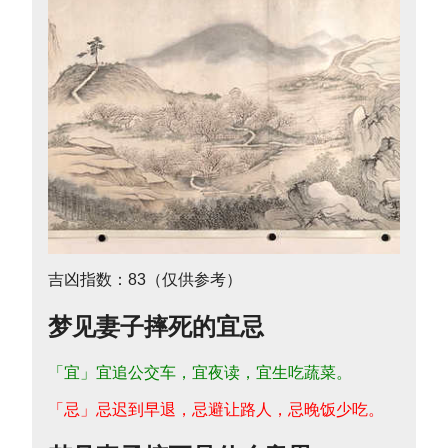
吉凶指数：83（仅供参考）
梦见妻子摔死的宜忌
「宜」宜追公交车，宜夜读，宜生吃蔬菜。
「忌」忌迟到早退，忌避让路人，忌晚饭少吃。