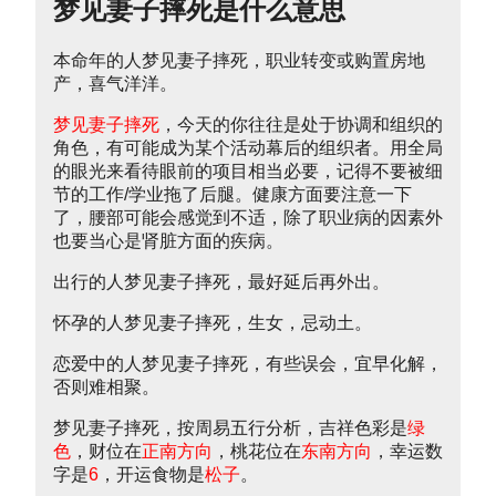
梦见妻子摔死是什么意思
本命年的人梦见妻子摔死，职业转变或购置房地
产，喜气洋洋。
梦见妻子摔死
，今天的你往往是处于协调和组织的
角色，有可能成为某个活动幕后的组织者。用全局
的眼光来看待眼前的项目相当必要，记得不要被细
节的工作/学业拖了后腿。健康方面要注意一下
了，腰部可能会感觉到不适，除了职业病的因素外
也要当心是肾脏方面的疾病。
出行的人梦见妻子摔死，最好延后再外出。
怀孕的人梦见妻子摔死，生女，忌动土。
恋爱中的人梦见妻子摔死，有些误会，宜早化解，
否则难相聚。
梦见妻子摔死，按周易五行分析，吉祥色彩是
绿
色
，财位在
正南方向
，桃花位在
东南方向
，幸运数
字是
6
，开运食物是
松子
。