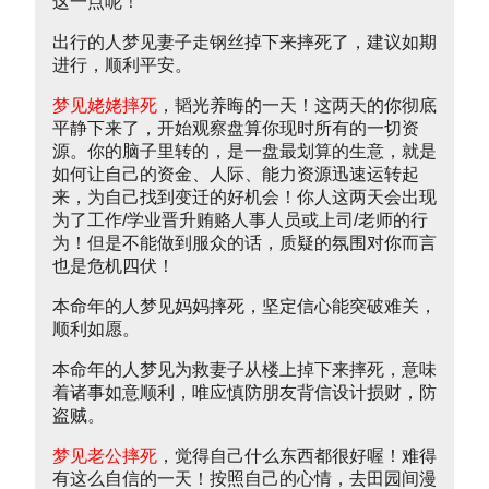
这一点呢！
出行的人梦见妻子走钢丝掉下来摔死了，建议如期
进行，顺利平安。
梦见姥姥摔死
，韬光养晦的一天！这两天的你彻底
平静下来了，开始观察盘算你现时所有的一切资
源。你的脑子里转的，是一盘最划算的生意，就是
如何让自己的资金、人际、能力资源迅速运转起
来，为自己找到变迁的好机会！你人这两天会出现
为了工作/学业晋升贿赂人事人员或上司/老师的行
为！但是不能做到服众的话，质疑的氛围对你而言
也是危机四伏！
本命年的人梦见妈妈摔死，坚定信心能突破难关，
顺利如愿。
本命年的人梦见为救妻子从楼上掉下来摔死，意味
着诸事如意顺利，唯应慎防朋友背信设计损财，防
盗贼。
梦见老公摔死
，觉得自己什么东西都很好喔！难得
有这么自信的一天！按照自己的心情，去田园间漫