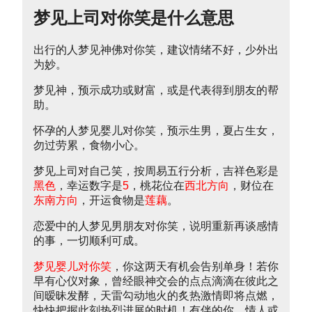
梦见上司对你笑是什么意思
出行的人梦见神佛对你笑，建议情绪不好，少外出
为妙。
梦见神，预示成功或财富，或是代表得到朋友的帮
助。
怀孕的人梦见婴儿对你笑，预示生男，夏占生女，
勿过劳累，食物小心。
梦见上司对自己笑，按周易五行分析，吉祥色彩是
黑色
，幸运数字是
5
，桃花位在
西北方向
，财位在
东南方向
，开运食物是
莲藕
。
恋爱中的人梦见男朋友对你笑，说明重新再谈感情
的事，一切顺利可成。
梦见婴儿对你笑
，你这两天有机会告别单身！若你
早有心仪对象，曾经眼神交会的点点滴滴在彼此之
间暧昧发酵，天雷勾动地火的炙热激情即将点燃，
快快把握此刻热烈进展的时机！有伴的你，情人或