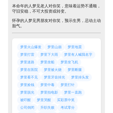
本命年的人梦见老人对你笑，意味着运势不通顺，
守旧安稳，不可大投资或转变。
怀孕的人梦见男朋友对你笑，预示生男，忌动土动
胎气。
梦里火山爆发
梦里山崩
梦里地震
梦里打雷
梦里下大雨
梦里有人喊我名字
梦里迷路
梦里坐船
梦里坐飞机
梦里在医院
梦里被火烧
梦里断腿
梦里看不见
梦里牙齿掉光
梦里掉头发
梦里捡钱
梦里中毒
梦里打针
梦里脱光
梦里拍电影
梦里一直跑
被吓醒
梦里哭醒
买彩票中奖
公司倒闭
升职失败
考试零分