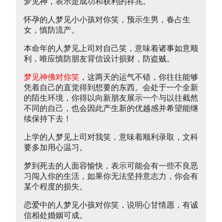
梦见神，表示是成功和获利的祥兆。
怀孕的人梦见小小孩对你笑，预示生男，春占生
女，慎防流产。
本命年的人梦见上司对自己笑，意味着诸事如意顺
利，唯应慎防朋友背信设计损财，防盗贼。
梦见神佛对你笑
，这两天的运气不错，你往往能够
凭着自己的直觉得到想要的东西。会处于一个全新
的陌生环境，你得以向新朋友展示一个与以往截然
不同的自己，也会因此产生新的优越感并希望能继
续保持下去！
上学的人梦见上司对我笑，意味着顺利录取，文科
要多加用心温习。
梦到死去的人面容愉快，表示可能会有一些不良恶
习闯入你的生活，如果你无法坚持意志力，你会有
某个程度的损失。
恋爱中的人梦见小孩对你笑，说明心甘情愿，有诚
信相处婚姻可成。