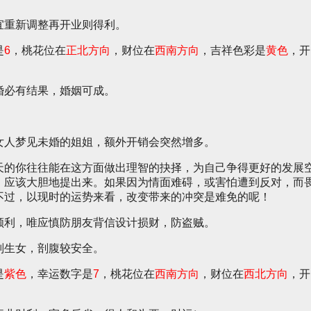
宜重新调整再开业则得利。
是
6
，桃花位在
正北方向
，财位在
西南方向
，吉祥色彩是
黄色
，开
婚必有结果，婚姻可成。
女人梦见未婚的姐姐，额外开销会突然增多。
天的你往往能在这方面做出理智的抉择，为自己争得更好的发展
，应该大胆地提出来。如果因为情面难碍，或害怕遭到反对，而
不过，以现时的运势来看，改变带来的冲突是难免的呢！
顺利，唯应慎防朋友背信设计损财，防盗贼。
则生女，剖腹较安全。
是
紫色
，幸运数字是
7
，桃花位在
西南方向
，财位在
西北方向
，开