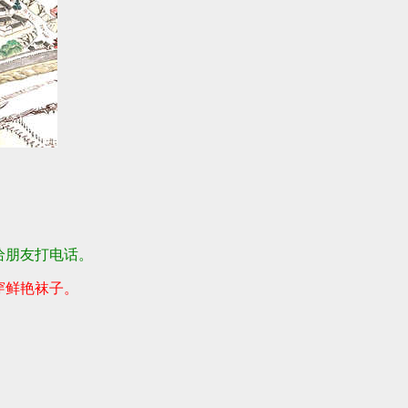
给朋友打电话。
穿鲜艳袜子。
》