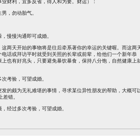
事业财利，宜多反省，得人和为要。财运）：
生男，勿动胎气。
》
躁，慢慢沟通即可成婚。
，这两天开始的事物将是往后牵系著你的幸运的关键喔。而这两
个电话或拜访平时就受到关照的长辈或前辈，给他们一个新年恭
康上也有好兆头，只要避免暴饮暴食，保持八分饱，自然健康上
多次考验，可望成婚。
突发的颇为无礼难堪的事情，寻求某位异性朋友的帮助，大概可
止差错。
强，经过多次考验，可望成婚。