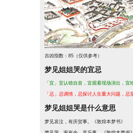
吉凶指数：85（仅供参考）
梦见姐姐哭的宜忌
「宜」宜认错自首，宜观看现场演出，宜
「忌」忌调情，忌探讨人生重大问题，忌
梦见姐姐哭是什么意思
梦见哀泣，有庆贺事。《敦煌本梦书》
梦见哭，家有余，喜乐事。《敦煌本梦书