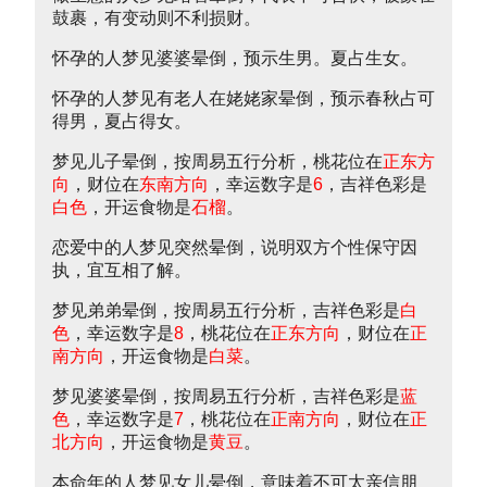
鼓裹，有变动则不利损财。
怀孕的人梦见婆婆晕倒，预示生男。夏占生女。
怀孕的人梦见有老人在姥姥家晕倒，预示春秋占可
得男，夏占得女。
梦见儿子晕倒，按周易五行分析，桃花位在
正东方
向
，财位在
东南方向
，幸运数字是
6
，吉祥色彩是
白色
，开运食物是
石榴
。
恋爱中的人梦见突然晕倒，说明双方个性保守因
执，宜互相了解。
梦见弟弟晕倒，按周易五行分析，吉祥色彩是
白
色
，幸运数字是
8
，桃花位在
正东方向
，财位在
正
南方向
，开运食物是
白菜
。
梦见婆婆晕倒，按周易五行分析，吉祥色彩是
蓝
色
，幸运数字是
7
，桃花位在
正南方向
，财位在
正
北方向
，开运食物是
黄豆
。
本命年的人梦见女儿晕倒，意味着不可太亲信朋