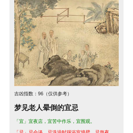
吉凶指数：96（仅供参考）
梦见老人晕倒的宜忌
「宜」宜夜店，宜苦中作乐，宜围观。
「忌」忌会谈，忌洗澡时踢浴室墙壁，忌熬夜。