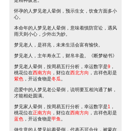
是精神疲惫。
怀孕的人梦见老人晕倒，预示生女，饮食方面多小
心。
本命年的人梦见老人晕倒，意味着慎防官讼，遇风
雨天则小心，少外出为妙。
梦见老人，是祥兆，未来生活会富有愉快。
梦见老人，主年寿永工，财帛丰盈。《断梦秘书》
梦见老人晕倒，按周易五行分析，幸运数字是
9
，
桃花位在
西南方向
，财位在
西北方向
，吉祥色彩是
紫色
，开运食物是
冬瓜
。
恋爱中的人梦见老公晕倒，说明要互相沟通了解，
才能相处圆满。
梦见家人晕倒，按周易五行分析，幸运数字是
1
，
桃花位在
正南方向
，财位在
西南方向
，吉祥色彩是
蓝色
，开运食物是
甲鱼
。
做生意的人梦见站着晕倒，代表不可合伙，被蒙在