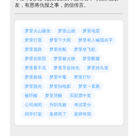
友，有恩将仇报之事，勿信传言。
梦里火山爆发
梦里山崩
梦里地震
梦里打雷
梦里下大雨
梦里有人喊我名字
梦里迷路
梦里坐船
梦里坐飞机
梦里在医院
梦里被火烧
梦里断腿
梦里看不见
梦里牙齿掉光
梦里掉头发
梦里捡钱
梦里中毒
梦里打针
梦里脱光
梦里拍电影
梦里一直跑
被吓醒
梦里哭醒
买彩票中奖
公司倒闭
升职失败
考试零分
同学打架
老师死了
老师夸我