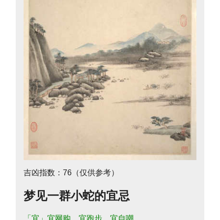
吉凶指数：76（仅供参考）
梦见一群小蛇的宜忌
「宜」宜网购，宜跑步，宜自嘲。