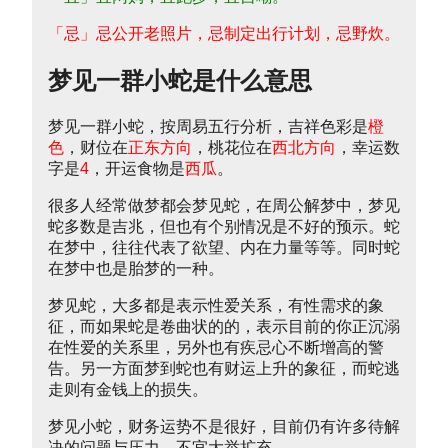
「忌」忌公开老照片，忌制定出行计划，忌野炊。
梦见一群小蛇是什么意思
梦见一群小蛇，按周易五行分析，吉祥色彩是
橙
色
，财位在
正东方向
，桃花位在
西北方向
，幸运数
字是
4
，开运食物是
西瓜
。
很多人经常做梦都会梦见蛇，在周公解梦中，梦见
蛇多数是吉兆，但也有个别情况是不好的预示。蛇
在梦中，往往代表了欲望、内在力量等等。同时蛇
在梦中也是胎梦的一种。
梦见蛇，大多都是表示性爱关系，有性需求的象
征，而如果蛇是卷曲状的的，表示目前的你正沉溺
在性爱的关系里，另外也有疾忌心不断增高的警
告。另一方面梦到蛇也有财运上升的象征，而蛇逃
走则有金钱上的损失。
梦见小蛇，财务运势不是很好，目前仍有许多待解
决的问题与压力，不宜大举扩充。