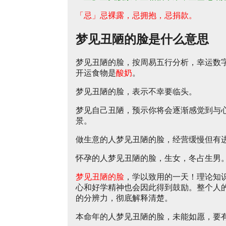
「忌」忌裸露，忌拥抱，忌捐款。
梦见丑陋的脸是什么意思
梦见丑陋的脸，按周易五行分析，幸运数
开运食物是
酸奶
。
梦见丑陋的脸，表示不幸要临头。
梦见自己丑陋，预示你将会逐渐感觉到与
景。
做生意的人梦见丑陋的脸，经营缓慢但有
怀孕的人梦见丑陋的脸，生女，冬占生男
梦见丑陋的脸
，学以致用的一天！理论知
心和好学精神也会因此得到鼓励。整个人
的分辨力，彻底解释清楚。
本命年的人梦见丑陋的脸，未能如愿，要