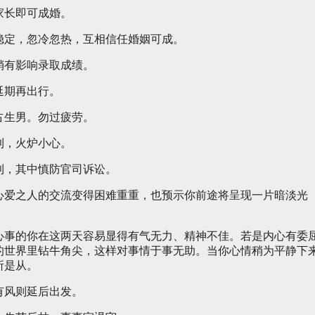
家长即可成婚。
稳定，忽冷忽热，互相信任婚姻可成。
稍有影响录取成绩。
延期再出行。
占生男。勿过疲劳。
利，火炉小心。
利，其中慎防官司诉讼。
心爱之人的交流变得困难重重，也预示你前途将呈现一片暗淡光
心事的你在这两天容易显得有气无力、精神不佳。若是内心有委
的世界里钻牛角尖，这样对事情于事无助。当你心情稍为平静下
所是从。
有风则延后出发。