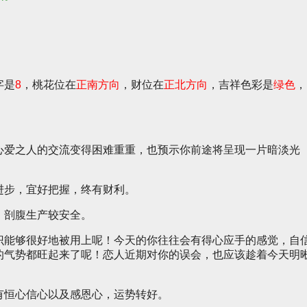
字是
8
，桃花位在
正南方向
，财位在
正北方向
，吉祥色彩是
绿色
，
心爱之人的交流变得困难重重，也预示你前途将呈现一片暗淡光
进步，宜好把握，终有财利。
。剖腹生产较安全。
识能够很好地被用上呢！今天的你往往会有得心应手的感觉，自
的气势都旺起来了呢！恋人近期对你的误会，也应该趁着今天明
有恒心信心以及感恩心，运势转好。