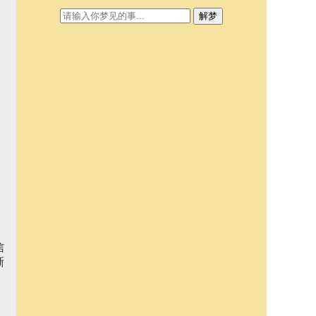
解梦
信
晰