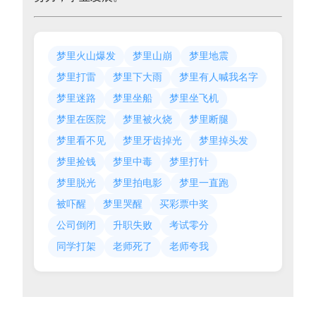
梦里火山爆发
梦里山崩
梦里地震
梦里打雷
梦里下大雨
梦里有人喊我名字
梦里迷路
梦里坐船
梦里坐飞机
梦里在医院
梦里被火烧
梦里断腿
梦里看不见
梦里牙齿掉光
梦里掉头发
梦里捡钱
梦里中毒
梦里打针
梦里脱光
梦里拍电影
梦里一直跑
被吓醒
梦里哭醒
买彩票中奖
公司倒闭
升职失败
考试零分
同学打架
老师死了
老师夸我