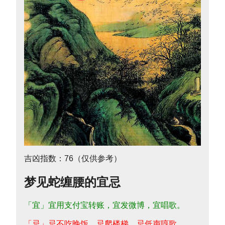
吉凶指数：76（仅供参考）
梦见蛇缠腰的宜忌
「宜」宜用支付宝转账，宜发微博，宜唱歌。
「忌」忌不吃晚饭，忌爬楼梯，忌低声哼歌。