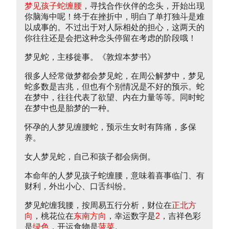
梦见孩子蛇缠腰
，寻找合作伙伴的念头，开始出现
你脑海中呢！终于在挫折中，明白了单打独斗是难
以成事的。不过出于对人际相处的担心，这两天的
你往往还是会把这种念头停留在考虑的阶段哦！
梦见蛇，主移徙事。《敦煌本梦书》
很多人经常做梦都会梦见蛇，在周公解梦中，梦见
蛇多数是吉兆，但也有个别情况是不好的预示。蛇
在梦中，往往代表了欲望、内在力量等等。同时蛇
在梦中也是胎梦的一种。
怀孕的人梦见缠腰蛇，预示生女时有阵痛，多保
养。
女人梦见蛇，自己和孩子都会病倒。
本命年的人梦见孩子蛇缠腰，意味着喜事临门、有
财利，外出小心、口舌纠纷。
梦见蛇缠我腰，按周易五行分析，财位在
正北方
向
，桃花位在
东南方向
，幸运数字是
2
，吉祥色彩
是
绿色
，开运食物是
菠菜
。