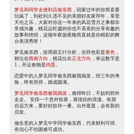
梦见和同学去便利店偷东西
，回家过年的你简直要
玩疯了，到处到久违不见的亲朋好友家拜年，享受
天伦之乐，大家对你这一年来的风花雪月之事都非
常感兴趣，桃花运旺盛的你也不吝啬的分享有趣的
故事和绝招，这顿年夜饭夜晚简直就是你精彩的舞
台表演秀呀！
梦见偷东西，按周易五行分析，吉祥色彩是
黄色
，
财位在
西南方向
，桃花位在
正北方向
，幸运数字是
1
，开运食物是
鸡蛋
。
恋爱中的人梦见同学偷东西被我揭发，经三年的考
验，终有所得，婚成圆满。
梦见同学偷东西被我揭发
，难得昨日，不妨到郊外
走走。 安排一个意外惊喜，展现你的浪漫。有朋
自远方来，要好好款待一番。出外逛逛，会有新的
启发。
做生意的人梦见中学同学偷东西，代表财利可得、
有信心不怕困难可成功。