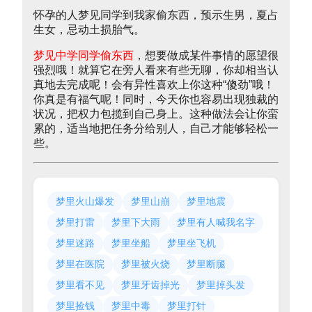
怀孕的人梦见同学到我家偷东西，预示生男，夏占
生女，忌动土损胎气。
梦见中学同学偷东西
，想要做成某件事情的愿望很
强烈哦！就算它在旁人看来有些无聊，你却相当认
真地去完成呢！会有异性喜欢上你这种“傻劲”哦！
你真是有福气呢！同时，今天你也容易出现独裁的
状况，把权力包揽到自己身上。这种做法会让你蛮
累的，适当地把任务分给别人，自己才能够轻松一
些。
梦里火山爆发
梦里山崩
梦里地震
梦里打雷
梦里下大雨
梦里有人喊我名字
梦里迷路
梦里坐船
梦里坐飞机
梦里在医院
梦里被火烧
梦里断腿
梦里看不见
梦里牙齿掉光
梦里掉头发
梦里捡钱
梦里中毒
梦里打针