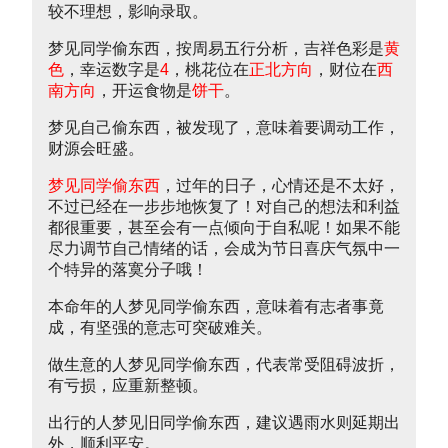
较不理想，影响录取。
梦见同学偷东西，按周易五行分析，吉祥色彩是
黄
色
，幸运数字是
4
，桃花位在
正北方向
，财位在
西
南方向
，开运食物是
饼干
。
梦见自己偷东西，被发现了，意味着要调动工作，
财源会旺盛。
梦见同学偷东西
，过年的日子，心情还是不太好，
不过已经在一步步地恢复了！对自己的想法和利益
都很重要，甚至会有一点倾向于自私呢！如果不能
尽力调节自己情绪的话，会成为节日喜庆气氛中一
个特异的落寞分子哦！
本命年的人梦见同学偷东西，意味着有志者事竟
成，有坚强的意志可突破难关。
做生意的人梦见同学偷东西，代表常受阻碍波折，
有亏损，应重新整顿。
出行的人梦见旧同学偷东西，建议遇雨水则延期出
外，顺利平安。