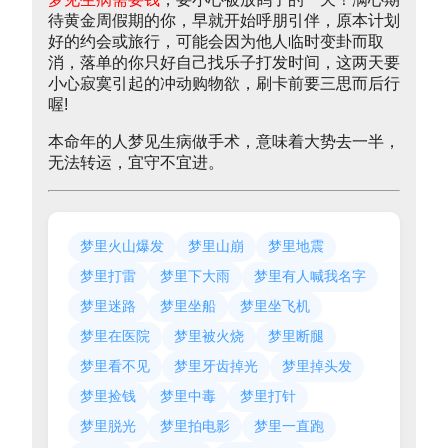
待黄金周假期的你，早就开始呼朋引伴，原本计划
好的约会或旅行，可能会因为他人临时变卦而取
消，落单的你只好自己找乐子打发时间，这两天要
小心寂寞引起的冲动购物欲，刷卡前要三思而后行
喔!
本命年的人梦见生病做手术，意味着大势去一半，
无法转运，宜守不宜进。
梦里火山爆发
梦里山崩
梦里地震
梦里打雷
梦里下大雨
梦里有人喊我名字
梦里迷路
梦里坐船
梦里坐飞机
梦里在医院
梦里被火烧
梦里断腿
梦里看不见
梦里牙齿掉光
梦里掉头发
梦里捡钱
梦里中毒
梦里打针
梦里脱光
梦里拍电影
梦里一直跑