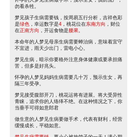
勿看杀牲。
梦见孩子生病需要钱，按周易五行分析，吉祥色彩
是
绿色
，幸运数字是
4
，桃花位在
东南方向
，财位
在
正南方向
，开运食物是
腰果
。
本命年的人梦见母亲生病需要蝉治病，意味着宜守
不宜进，雨天少出门，雷电小心。
梦见生病，暗示你要格外注意身体健康或要承担痛
苦，但多是好兆头。
怀孕的人梦见妈妈生病需要几十万，预示生女，再
隔三年受孕。
梦见接受腹部开刀，桃花运将有进展。将大受异性
青睐，追求你的人络绎不绝。在这种情况之下，你
当垂手可得如意郎君
做生意的人梦见生病要做手术，代表有财利，经营
缓慢成长，平稳如意。
梦见生病需要钱
，要小心被放鸽子的一天！满心期