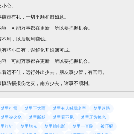
火小心。
事谦虚有礼，一切平顺和谐如意。
内容，可能万事都在更新，所以要把握机会。
较不利，以后顺利赚钱。
然有些小口有，误解化开婚姻可成。
内容，可能万事都在更新，所以要把握机会。
味着运不佳，远行外出少去，朋友事少管，有官司。
着慎防损报伤之灾，南方少去，诸事不顺利。
梦里打雷
梦里下大雨
梦里有人喊我名字
梦里迷路
梦里被火烧
梦里断腿
梦里看不见
梦里牙齿掉光
梦里打针
梦里脱光
梦里拍电影
梦里一直跑
被吓醒