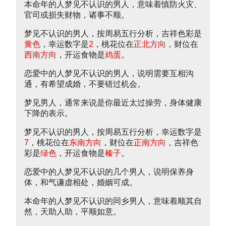
本命年的人梦见不认识的男人，意味着慎防火灾、
官司或损失财物，诸事不顺。
梦见不认识的男人，按周易五行分析，吉祥色彩是
黄色
，幸运数字是
2
，桃花位在
正北方向
，财位在
西南方向
，开运食物是
鸡蛋
。
恋爱中的人梦见不认识的男人，说明需要互相沟
通，有希望成婚，不要错过机会。
梦见男人，通常来说是你最近太过操劳，身体健康
下降的表示。
梦见不认识的男人，按周易五行分析，幸运数字是
7
，桃花位在
东南方向
，财位在
正南方向
，吉祥色
彩是
绿色
，开运食物是
榛子
。
恋爱中的人梦见不认识的几个男人，说明保养身
体，和气谦虚相处，婚姻可成。
本命年的人梦见不认识的同乡男人，意味着顺其自
然，天助人助，平顺如意。