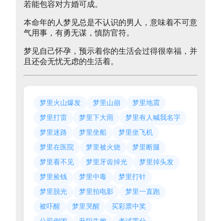
若能包容对方婚可成。
本命年的人梦见总是不认识的男人，意味着不可意
气用事，有勇无谋，慎防官符。
梦见自己怀孕，预示着你的生活会过得很幸福，并
且还会无忧无虑的生活着。
梦里火山爆发
梦里山崩
梦里地震
梦里打雷
梦里下大雨
梦里有人喊我名字
梦里迷路
梦里坐船
梦里坐飞机
梦里在医院
梦里被火烧
梦里断腿
梦里看不见
梦里牙齿掉光
梦里掉头发
梦里捡钱
梦里中毒
梦里打针
梦里脱光
梦里拍电影
梦里一直跑
被吓醒
梦里哭醒
买彩票中奖