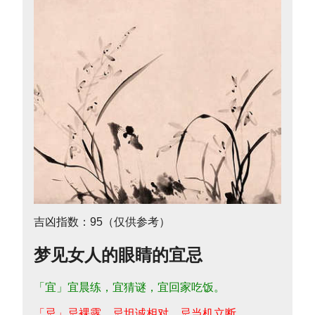
吉凶指数：95（仅供参考）
梦见女人的眼睛的宜忌
「宜」宜晨练，宜猜谜，宜回家吃饭。
「忌」忌裸露，忌坦诚相对，忌当机立断。