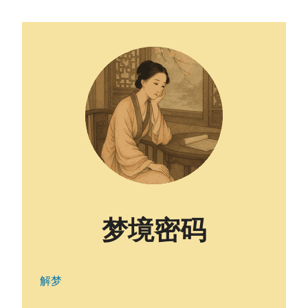
梦境密码
解梦