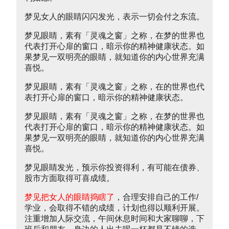
梦见女人的眼睛闪闪发光，表示一切会付之东流。
梦见眼睛，素有「灵魂之窗」之称，在梦的世界也
代表打开心扉的窗口，暗示你的精神健康状态。如
果梦见一双明亮的眼睛，就知道你的内心世界充满
喜悦。
梦见眼睛，素有「灵魂之窗」之称，在的世界也代
表打开心扉的窗口，暗示你的精神健康状态。
梦见眼睛，素有「灵魂之窗」之称，在梦的世界也
代表打开心扉的窗口，暗示你的精神健康状态。如
果梦见一双明亮的眼睛，就知道你的内心世界充满
喜悦。
梦见眼睛发光，预示你投资得利，有可能在债券、
股市方面取得可喜成绩。
梦见把女人的眼睛捣瞎了
，合理安排自己的工作/
学业，会取得不错的成绩，计划也得以顺利开展。
注重增加人际交流，午间休息时间和大家聊聊，下