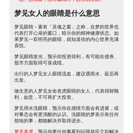
梦见女人的眼睛是什么意思
梦见眼睛－素有「灵魂之窗」之称，在梦的世界也
代表打开心扉的窗口，暗示你的精神健康状态。如
果梦见一双明亮的眼睛，就知道你的内心世界充满
喜悦。
梦见眼睛发光，预示你投资得利，有可能在债券、
股市方面取得可喜成绩。
出行的人梦见女人眼睛流血，建议遇雨水、延后再
出发。
做生意的人梦见女命老虎眼睛的女人，代表得财顺
利，如意，不可再扩大投资。
梦见用水洗眼睛，预示你在感情方面会有进展，或
对事态会有更清醒的认识。洗眼睛的梦表示有任何
烦恼的事，都能解决并取得进步。
梦见老虎
，预示你要任何事看到问题就应立刻解决