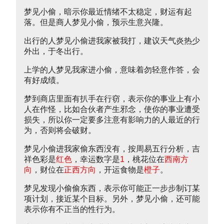
梦见小偷，暗示你最近情绪不太稳定，财运有起
落。但是商人梦见小偷，预示生意兴隆。
出行的人梦见小偷进我家被我打，建议天气炎热少
外出，于冬出行。
上学的人梦见我家进小偷，意味着勿轻意作答，会
有好成绩。
梦到商店里面有扒手在行窃，表示你的事业上有小
人在作怪，比如合伙者产生邪念，使你的事业遭受
损失，所以你一定要多注意有影响力的人最近的行
为，否则将会破财。
梦见小偷进我家偷东西没有，按周易五行分析，吉
祥色彩是
红色
，幸运数字是
1
，桃花位在
西南方
向
，财位在
正西方向
，开运食物是
橙子
。
梦见发现小偷偷东西，表示你可能正一步步制订某
项计划，接近某个目标。另外，梦见小偷，还可能
表示你有不正当的性行为。