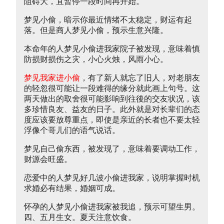
阻碍大，宜暂停一段时间再开始。
梦见小偷，暗示你最近情绪不太稳定，财运有起
落。但是商人梦见小偷，预示生意兴隆。
本命年的人梦见小偷进我家院子被发现，意味着慎
防损财损伤之灾，小心火烛，风雨小心。
梦见我家进小偷
，有了新人就忘了旧人，对老朋友
的轻忽很可能让一段难得的缘分就此画上句号。这
两天做出的取舍很可能影响到往後的交友状况，该
多珍惜良友、益友的日子。此外就是对长辈们的态
度应该要放尊重点，即使是亲近的长者也不要太轻
浮像个哥儿们的语气说话。
梦见自己偷东西，被发现了，意味着要调动工作，
财源会旺盛。
恋爱中的人梦见好几波小偷进我家，说明掌握时机
求婚必有结果，婚姻可成。
怀孕的人梦见小偷进我家被我追，预示可望生男。
四、五月生女。夏天注意饮食。