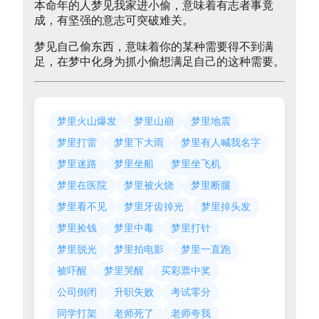
本命年的人梦见我家进小偷，意味着有志者事竟
成，有坚强的意志可突破难关。
梦见自己偷东西，意味着你的某种需要得不到满
足，在梦中化身为抓小偷想满足自己的这种需要。
梦里火山爆发
梦里山崩
梦里地震
梦里打雷
梦里下大雨
梦里有人喊我名字
梦里迷路
梦里坐船
梦里坐飞机
梦里在医院
梦里被火烧
梦里断腿
梦里看不见
梦里牙齿掉光
梦里掉头发
梦里捡钱
梦里中毒
梦里打针
梦里脱光
梦里拍电影
梦里一直跑
被吓醒
梦里哭醒
买彩票中奖
公司倒闭
升职失败
考试零分
同学打架
老师死了
老师夸我