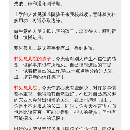
失败，谦和退守则平顺。
上学的人梦见孤儿院孩子来我校就读，意味着文科
多用功，将近录取边缘。
做生意的人梦见孤儿院的孩子，忠实待人，顺利得
财，慢慢进展。
梦见孤儿，意味着事业有成，得到财富。
梦见孤儿院的孩子
，今天会对别人产生不信任的感
觉，做起事来也有所顾忌。自己控制进度的前提
下，试着把自己的工作/学业一点点地分给别人完
成，培养新的信任感吧！
梦见孤儿院
，今天你的心态有些超脱，对许多事情
都不重视，觉得顺其自然就好，不过对自己感兴趣
的东西又会付出相当的关注。在上司/老师眼里，
你是个不太服从的员工。同时，你今天在言语方面
也是比较直爽，可能会得到一些人的赞赏，但也有
可能招来一些人的记恨！
出行的人梦见带好多孤儿院孩子消防演习，建议可