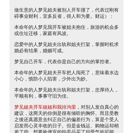
做生意的人梦见姐夫被别人开车撞了，代表过刚有
碍事业财利，宜多反省，得人和为要。财运）：
本命年的人梦见我开车被姐夫抱住，旅游的机会多
或住址迁移，家庭有风波。
恋爱中的人梦见姐夫出轨和姐夫打架，掌握时机求
婚必有结果，婚姻可成。
梦见自己开车，代表你是自己的方向的掌控者。
本命年的人梦见姐夫开车把人闯死了，意味着水边
小心，慎防小人陷害，少外出为妙。
本命年的人梦见姐夫出轨和姐夫打架，忠厚待人，
平顺有利，事事守旧为佳。
梦见姐夫开车姐姐和我掉沟里
，对别人发自真心的
建议，这两天的你倒是很有倾听的胸怀。而且受教
之後还真愿意去纠正自己的偏差行为，算是个受人
启发而心灵丰收的日子。但是金钱运、购物运却稍
差了些，想要捡便宜的拍卖品买了却受气的可能。