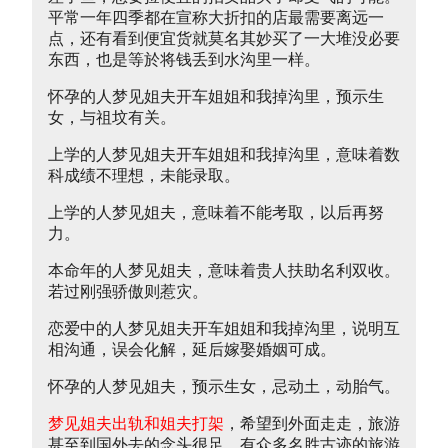
平常一年四季都在宣称大折扣的店最需要离远一
点，还有看到便宜货就莫名其妙买了一大堆没必要
东西，也是等於将钱丢到水沟里一样。
怀孕的人梦见姐夫开车姐姐和我掉沟里，预示生
女，与祖坟有关。
上学的人梦见姐夫开车姐姐和我掉沟里，意味着数
科成绩不理想，未能录取。
上学的人梦见姐夫，意味着不能考取，以后再努
力。
本命年的人梦见姐夫，意味着贵人扶助名利双收。
若过刚强骄傲则惹灾。
恋爱中的人梦见姐夫开车姐姐和我掉沟里，说明互
相沟通，误会化解，延后嫁娶婚姻可成。
怀孕的人梦见姐夫，预示生女，忌动土，动胎气。
梦见姐夫出轨和姐夫打架
，希望到外面走走，旅游
甚至到国外去的念头很足，有众多名胜古迹的旅游