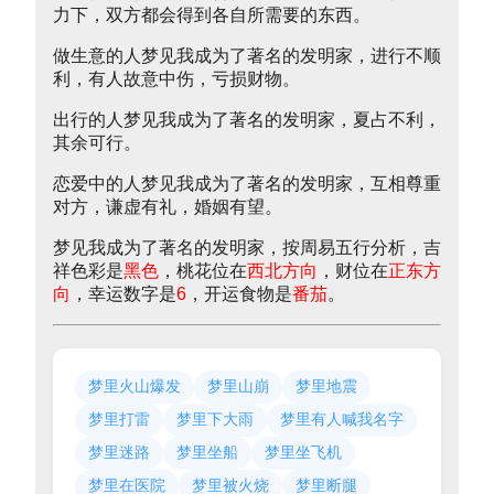
力下，双方都会得到各自所需要的东西。
做生意的人梦见我成为了著名的发明家，进行不顺
利，有人故意中伤，亏损财物。
出行的人梦见我成为了著名的发明家，夏占不利，
其余可行。
恋爱中的人梦见我成为了著名的发明家，互相尊重
对方，谦虚有礼，婚姻有望。
梦见我成为了著名的发明家，按周易五行分析，吉
祥色彩是
黑色
，桃花位在
西北方向
，财位在
正东方
向
，幸运数字是
6
，开运食物是
番茄
。
梦里火山爆发
梦里山崩
梦里地震
梦里打雷
梦里下大雨
梦里有人喊我名字
梦里迷路
梦里坐船
梦里坐飞机
梦里在医院
梦里被火烧
梦里断腿